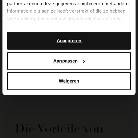
partners kunnen deze gegevens combineren met andere
you like to switch to English?
informatie die u aan ze heeft verstrekt of die ze hebben
verzameld op basis van uw gebruik van hun services.
Yes, switch to
No, stay in Dutch
English
Accepteren
Manfield
Manfield
Aanpassen
Dunkelblaue Ledersneaker
Graue Veloursleder-Sneaker
129.99
129.99
Weigeren
Die Vorteile von