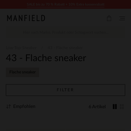
Zum Inhalt springen
SALE bis zu 70 % Rabatt + 10% Extra kassenrabatt
Low-Top-Sneaker
43 - Flache sneaker
43 - Flache sneaker
Flache sneaker
FILTER
Empfohlen
6 Artikel