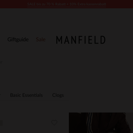
SALE bis zu 70 % Rabatt + 10% Extra kassenrabatt
Giftguide
Sale
ar
r
Basic Essentials
Clogs