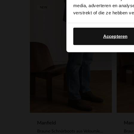
media, adverteren en analys
NEW
NEW
verstrekt of die ze hebben v
Accepteren
Manfield
Manf
Braune Schnürboots aus Veloursleder