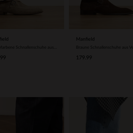
ield
Manfield
Taupefarbene Schnallenschuhe aus Veloursleder
.99
179.99