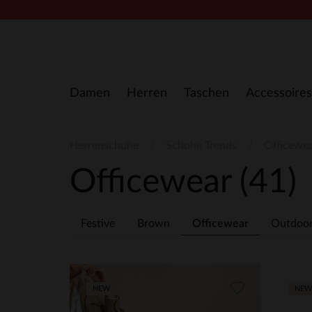
Zum Inhalt springen
Damen
Herren
Taschen
Accessoires
Herrenschuhe
Schuhe Trends
Officewe
Officewear
(41)
Festive
Brown
Officewear
Outdoo
NEW
NEW