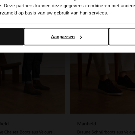
switch to English?
e. Deze partners kunnen deze gegevens combineren met andere i
erzameld op basis van uw gebruik van hun services.
Yes, switch to English
No, stay in Dutch
Aanpassen
ield
Manfield
Braune Chelsea Boots aus Veloursleder