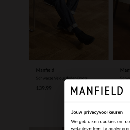
Manfield
Manf
Schwarze Veloursleder-Boots
Schwa
139.99
139
Jouw privacyvoorkeuren
We gebruiken cookies om cont
websiteverkeer te analyseren