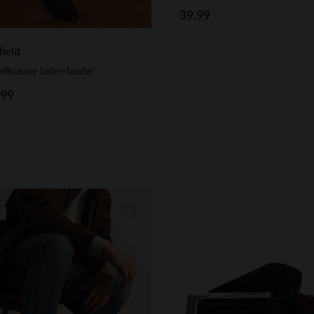
39.99
ield
lbraune Leder-Loafer
.99