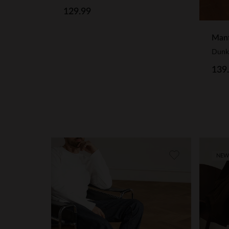
129.99
Manf
Dunke
139
NEW