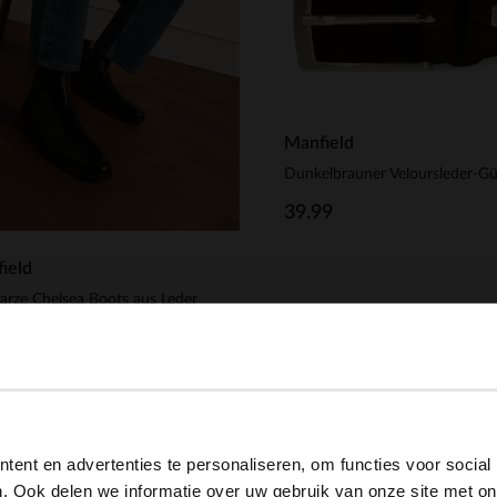
Manfield
Dunkelbrauner Veloursleder-Gü
39.99
ield
rze Chelsea Boots aus Leder
.99
View this website in English?
ent en advertenties te personaliseren, om functies voor social
It looks like your language isn't Dutch. Would you like to
. Ook delen we informatie over uw gebruik van onze site met on