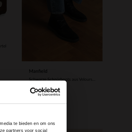
rtel
Manfield
Schwarze Schnürboots aus Veloursleder
149.99
×
 media te bieden en om ons
ze partners voor social