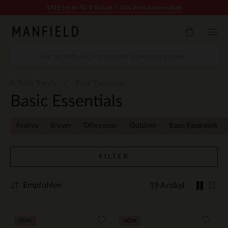
Zum Inhalt springen
SALE bis zu 70 % Rabatt + 10% Extra kassenrabatt
Schuhe Trends
Basic Essentials
Basic Essentials
Festive
Brown
Officewear
Outdoor
Basic Essentials
FILTER
Empfohlen
19 Artikel
NEW
NEW