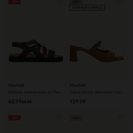
-30%
NEW
GABRIELA X MNFLD
Manfield
Manfield
Schwarze Ledersandalen mit Plateausohle
Cognacfarbene Veloursleder-Sandaletten
62.99
119.99
89.99
-20%
NEW