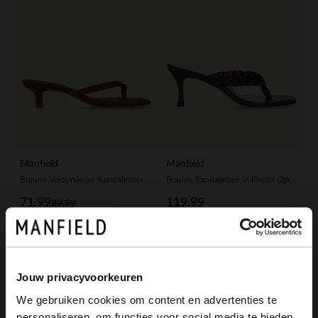
Manfield
Manfield
Braune Veloursleder-Sandaletten
Braune Sandaletten in Flecht-Optik
71.99
119.99
89.99
-30%
-20%
Jouw privacyvoorkeuren
We gebruiken cookies om content en advertenties te
personaliseren, om functies voor social media te bieden