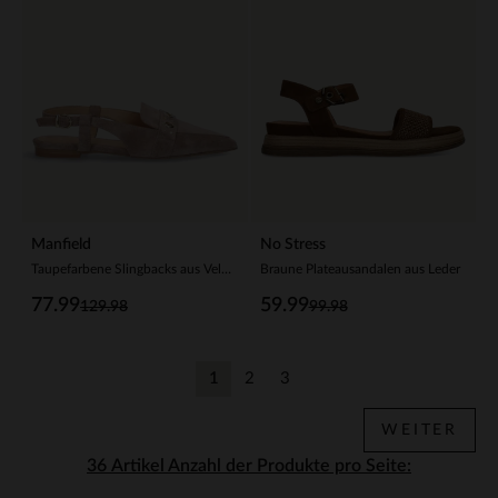
Manfield
No Stress
Taupefarbene Slingbacks aus Veloursleder
Braune Plateausandalen aus Leder
77.99
59.99
129.98
99.98
1
2
3
Aktuelle Seite
Zurück
Zurück
WEITER
Anzahl der Produkte pro Seite: