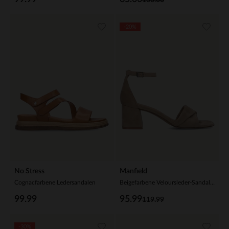
-20%
No Stress
Manfield
Cognacfarbene Ledersandalen
Beigefarbene Veloursleder-Sandaletten
99.99
95.99
119.99
-30%