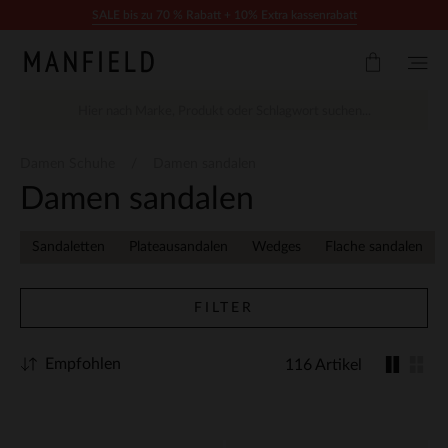
Zum Inhalt springen
SALE bis zu 70 % Rabatt + 10% Extra kassenrabatt
Damen Schuhe
Damen sandalen
Damen sandalen
Sandaletten
Plateausandalen
Wedges
Flache sandalen
FILTER
Empfohlen
116 Artikel