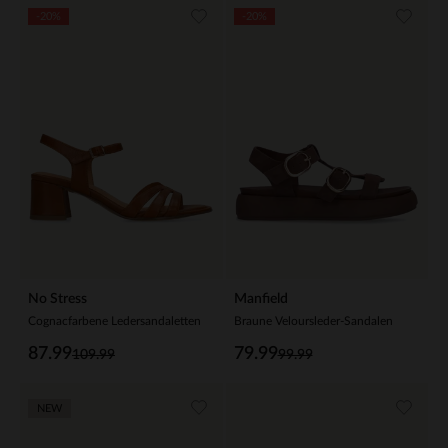
-20%
-20%
No Stress
Manfield
Cognacfarbene Ledersandaletten
Braune Veloursleder-Sandalen
87.99
79.99
109.99
99.99
NEW