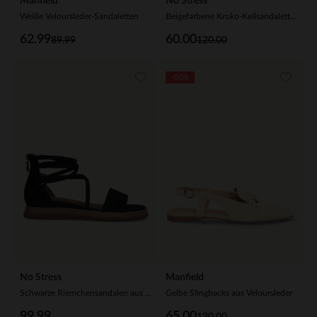
Manfield
No Stress
Weiße Veloursleder-Sandaletten
Beigefarbene Kroko-Keilsandaletten aus Veloursleder
62.99
60.00
89.99
120.00
-50%
No Stress
Manfield
Schwarze Riemchensandalen aus Nubuk
Gelbe Slingbacks aus Veloursleder
99.99
65.00
130.00