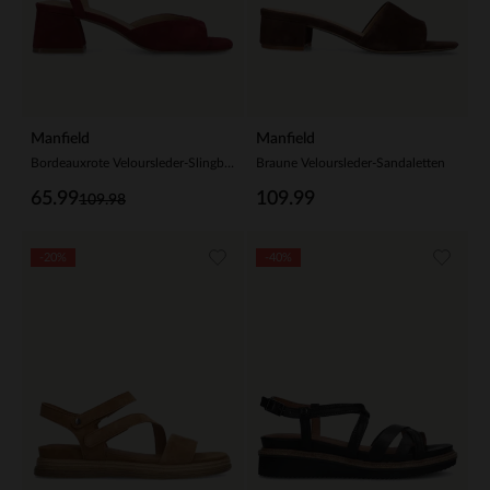
Manfield
Manfield
Bordeauxrote Veloursleder-Slingbackpumps
Braune Veloursleder-Sandaletten
65.99
109.99
109.98
-20%
-40%