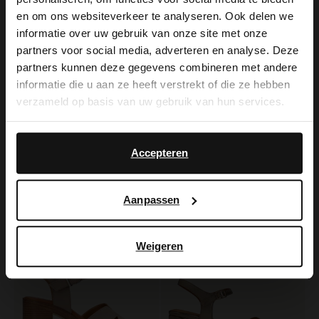
×
en om ons websiteverkeer te analyseren. Ook delen we
View this website in English?
informatie over uw gebruik van onze site met onze
partners voor social media, adverteren en analyse. Deze
It looks like your language isn't Dutch. Would
partners kunnen deze gegevens combineren met andere
you like to switch to English?
informatie die u aan ze heeft verstrekt of die ze hebben
verzameld op basis van uw gebruik van hun services.
Yes, switch to
Manfield
Manfield
No, stay in Dutch
English
Weiße Sandaletten in Flecht-Optik
Beigefarbene Keilsandaletten aus Veloursleder
Accepteren
83.99
79.99
119.99
99.99
Aanpassen
-20%
-20%
Weigeren