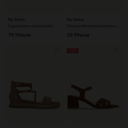
No Stress
No Stress
Cognacfarbene Ledersandalen
Schwarze Riemchensandaletten aus Leder
79.99
59.99
99.99
99.98
-20%