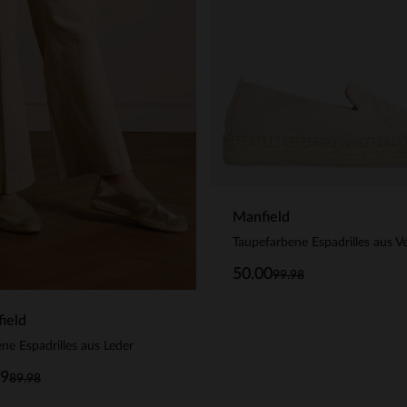
Manfield
50.00
99.98
ield
ne Espadrilles aus Leder
99
89.98