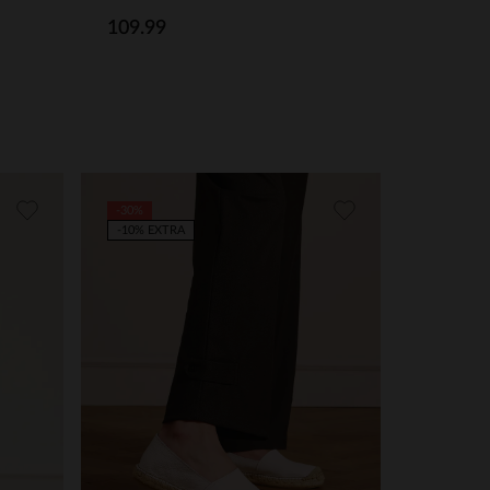
109.99
-30%
-10% EXTRA