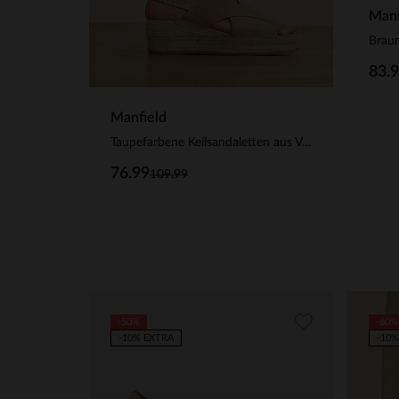
Manf
83.
Manfield
Taupefarbene Keilsandaletten aus Veloursleder
76.99
109.99
-50%
-60%
-10% EXTRA
-10%