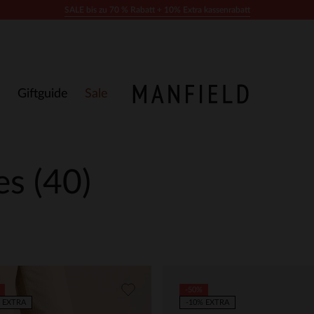
SALE bis zu 70 % Rabatt + 10% Extra kassenrabatt
Giftguide
Sale
les
(40)
-50%
 EXTRA
-10% EXTRA