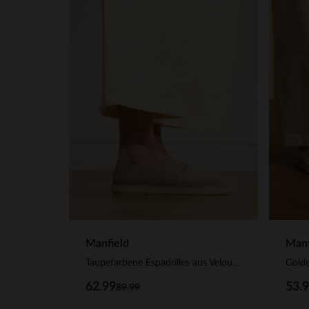
Manfield
Manf
Taupefarbene Espadrilles aus Veloursleder
Golde
62.99
53.
89.99