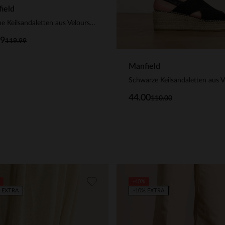
ield
Braune Keilsandaletten aus Veloursleder
99
119.99
Manfield
44.00
110.00
-40%
 EXTRA
-10% EXTRA