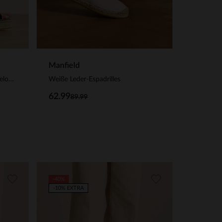
Manfield
Schwarze Keilsandaletten aus Veloursleder
Weiße Leder-Espadrilles
62.99
89.99
-40%
-10% EXTRA