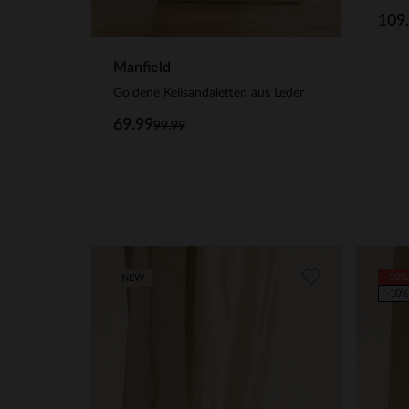
109
Manfield
Goldene Keilsandaletten aus Leder
69.99
99.99
-50%
NEW
-10%