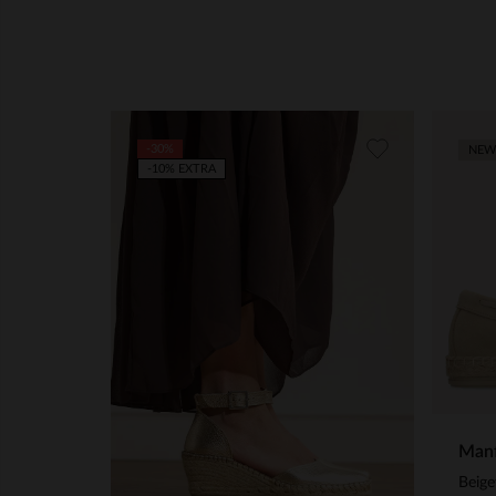
-30%
NEW
-10% EXTRA
Manf