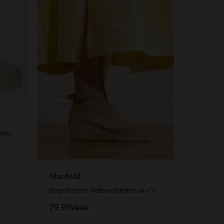
Taupefarbene Espadrilles aus Veloursleder
Manfield
Beigefarbene Keilsandaletten aus Veloursleder
79.99
99.99