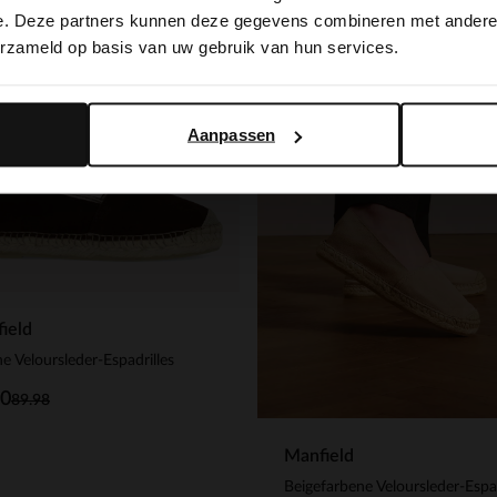
switch to English?
e. Deze partners kunnen deze gegevens combineren met andere i
-50%
erzameld op basis van uw gebruik van hun services.
 EXTRA
-10% EXTRA
Yes, switch to English
No, stay in Dutch
Aanpassen
ield
e Veloursleder-Espadrilles
00
89.98
Manfield