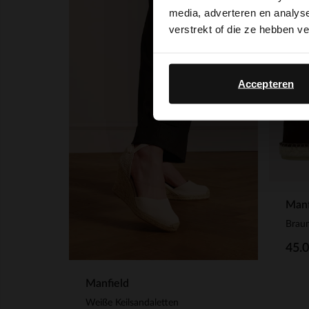
media, adverteren en analys
-50%
verstrekt of die ze hebben v
-10%
Accepteren
Manf
Braun
45.
Manfield
Weiße Keilsandaletten