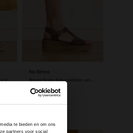
No Stress
Taupefarbene Keilsandaletten aus Veloursleder
Braune Kroko-Keilsandaletten aus Veloursleder
60.00
120.00
×
 media te bieden en om ons
ze partners voor social