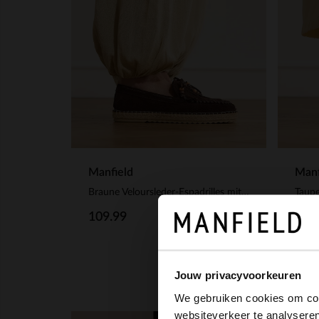
Manfield
Manf
Braune Veloursleder-Espadrilles mit Fransen
109.99
50.
Jouw privacyvoorkeuren
We gebruiken cookies om cont
websiteverkeer te analyseren