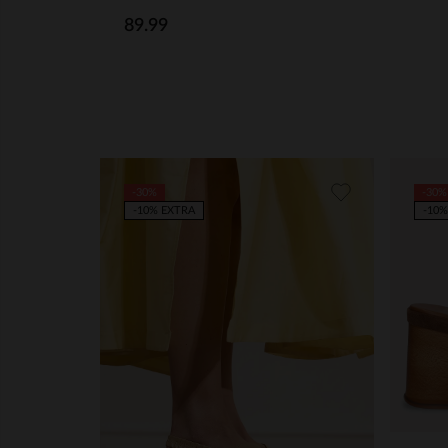
89.99
-30%
-30%
-10% EXTRA
-10%