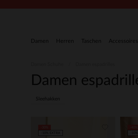
Zum Inhalt springen
Damen
Herren
Taschen
Accessoires
Damen Schuhe
Damen espadrilles
Damen espadril
Sleehakken
-30%
-40%
-10% EXTRA
-10%