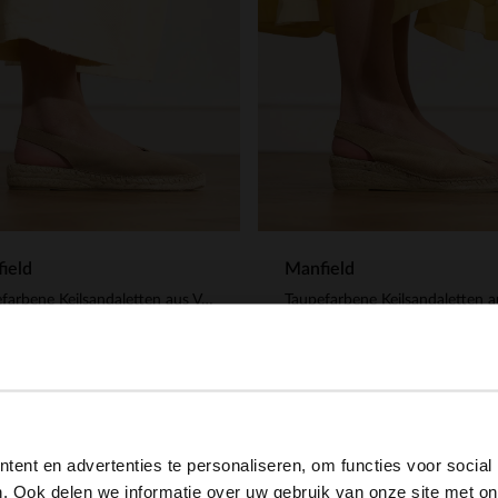
ield
Manfield
Taupefarbene Keilsandaletten aus Veloursleder
00
99.99
99.98
View this website in English?
ent en advertenties te personaliseren, om functies voor social
It looks like your language isn't Dutch. Would you like to
. Ook delen we informatie over uw gebruik van onze site met on