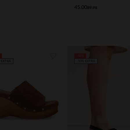
45.00
89.98
-60%
 EXTRA
-10% EXTRA