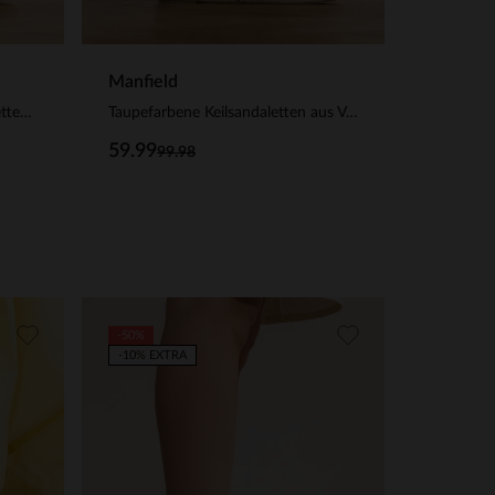
Manfield
Beigefarbene Kroko-Keilsandaletten aus Veloursleder
Taupefarbene Keilsandaletten aus Veloursleder
59.99
99.98
-50%
-10% EXTRA