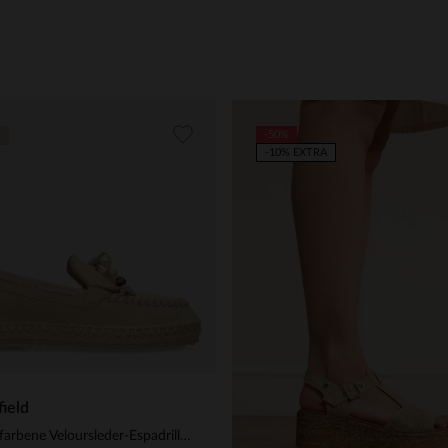
-50%
-10% EXTRA
ield
Beigefarbene Veloursleder-Espadrilles mit Fransen