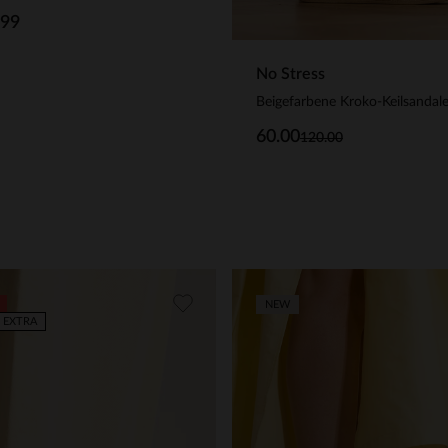
.99
No Stress
60.00
120.00
NEW
 EXTRA