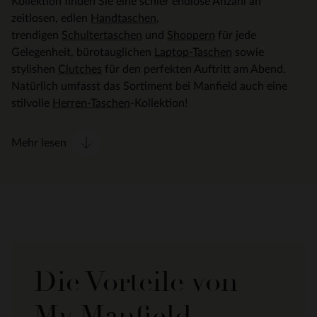
Kollektion finden Sie eine schier endlose Anzahl an
zeitlosen, edlen
Handtaschen
,
trendigen
Schultertaschen
und
Shoppern
für jede
Gelegenheit, bürotauglichen
Laptop-Taschen
sowie
stylishen
Clutches
für den perfekten Auftritt am Abend.
Natürlich umfasst das Sortiment bei Manfield auch eine
stilvolle
Herren-Taschen
-Kollektion!
Mehr lesen
Die Vorteile von
My Manfield