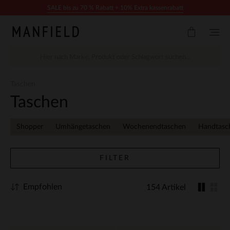
Zum Inhalt springen
SALE bis zu 70 % Rabatt + 10% Extra kassenrabatt
Taschen
Taschen
Shopper
Umhängetaschen
Wochenendtaschen
Handtasc
FILTER
Empfohlen
154 Artikel