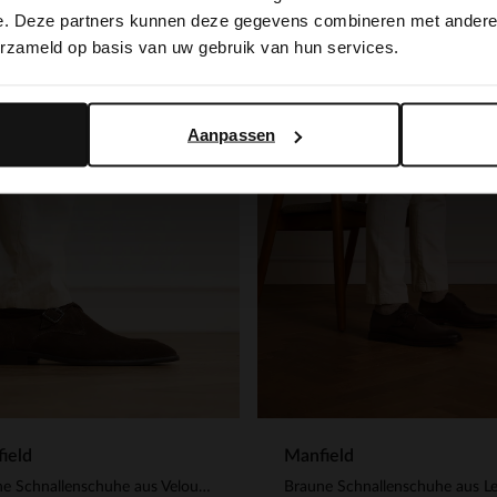
switch to English?
e. Deze partners kunnen deze gegevens combineren met andere i
-30%
erzameld op basis van uw gebruik van hun services.
Yes, switch to English
No, stay in Dutch
Aanpassen
ield
Manfield
Braune Schnallenschuhe aus Veloursleder
Braune Schnallenschuhe aus L