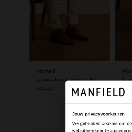
Manfield
Manf
Cognacfarbene Schnallenschuhe aus Leder
179.99
129
Jouw privacyvoorkeuren
We gebruiken cookies om cont
websiteverkeer te analyseren