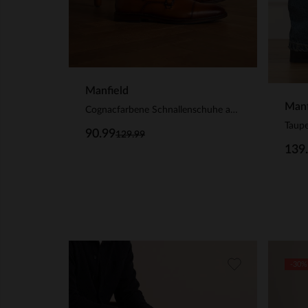
Manfield
Manf
Cognacfarbene Schnallenschuhe aus Leder
Taupe
90.99
129.99
139
-30%