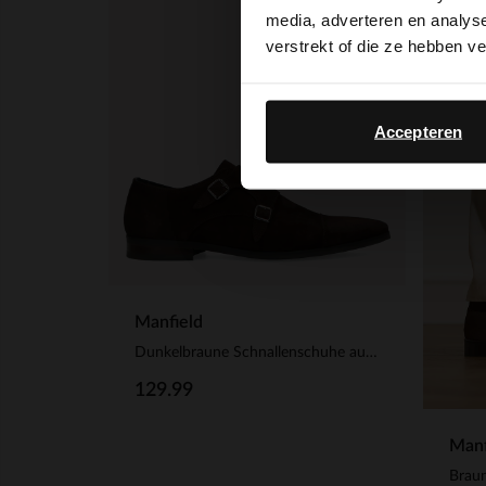
media, adverteren en analys
verstrekt of die ze hebben v
Accepteren
Manfield
Dunkelbraune Schnallenschuhe aus Veloursleder
129.99
Manf