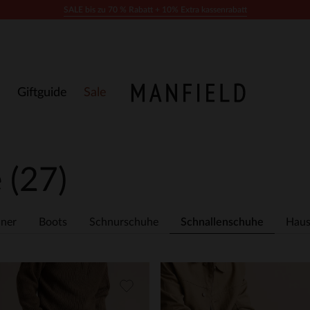
SALE bis zu 70 % Rabatt + 10% Extra kassenrabatt
Giftguide
Sale
e
(27)
ner
Boots
Schnurschuhe
Schnallenschuhe
Haus