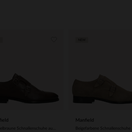
NEW
ield
Manfield
Dunkelbraune Schnallenschuhe aus Leder