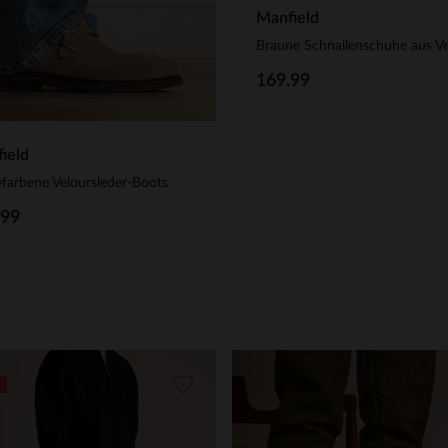
Manfield
169.99
ield
farbene Veloursleder-Boots
.99