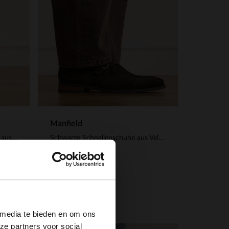
Manfield
Taupefarbene Schnallenschuhe aus Veloursleder
Schwarze Schnallenschuhe aus Veloursleder
129.99
×
 media te bieden en om ons
ze partners voor social