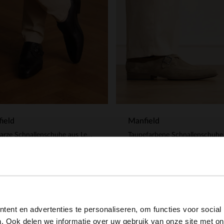
ield
Manfield
Schwarze Schnallenschuhe aus Leder
.99
129.99
View this website in English?
ent en advertenties te personaliseren, om functies voor social
It looks like your language isn't Dutch. Would you like to
. Ook delen we informatie over uw gebruik van onze site met on