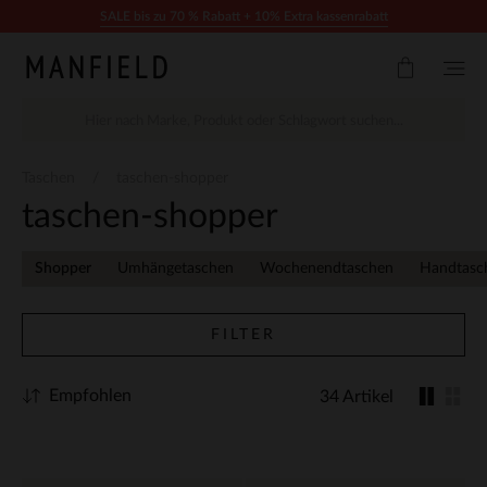
Zum Inhalt springen
SALE bis zu 70 % Rabatt + 10% Extra kassenrabatt
Taschen
taschen-shopper
taschen-shopper
Shopper
Umhängetaschen
Wochenendtaschen
Handtasc
FILTER
Empfohlen
34 Artikel