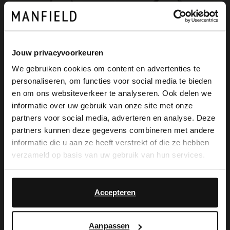
Jouw privacyvoorkeuren
We gebruiken cookies om content en advertenties te
personaliseren, om functies voor social media te bieden
×
en om ons websiteverkeer te analyseren. Ook delen we
View this website in English?
informatie over uw gebruik van onze site met onze
partners voor social media, adverteren en analyse. Deze
Manfield
Manfield
It looks like your language isn't Dutch. Would
partners kunnen deze gegevens combineren met andere
Dunkelbrauner Shopper aus Leder
Brauner Ledershopper
you like to switch to English?
informatie die u aan ze heeft verstrekt of die ze hebben
119.99
89.99
verzameld op basis van uw gebruik van hun services.
Yes, switch to
No, stay in Dutch
English
Accepteren
Aanpassen