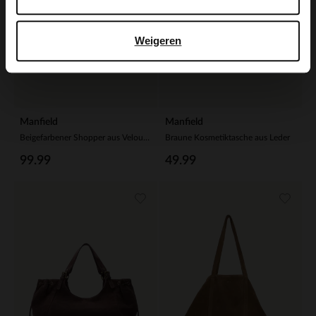
Weigeren
Manfield
Manfield
Beigefarbener Shopper aus Veloursleder
Braune Kosmetiktasche aus Leder
99.99
49.99