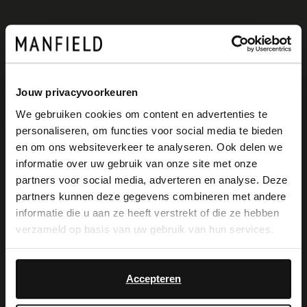
Jouw privacyvoorkeuren
We gebruiken cookies om content en advertenties te
personaliseren, om functies voor social media te bieden
Manfield
Manfield
×
en om ons websiteverkeer te analyseren. Ook delen we
Goldfarbene Ledersandalen mit Flecht-Detail
Taupefarbene Veloursleder-Sandalen
View this website in English?
informatie over uw gebruik van onze site met onze
79.99
45.00
89.98
partners voor social media, adverteren en analyse. Deze
It looks like your language isn't Dutch. Would
partners kunnen deze gegevens combineren met andere
you like to switch to English?
-50%
-20%
informatie die u aan ze heeft verstrekt of die ze hebben
verzameld op basis van uw gebruik van hun services.
Yes, switch to
No, stay in Dutch
English
Accepteren