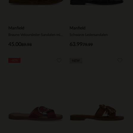
Manfield
Manfield
Braune Veloursleder-Sandalen mit Riemchen
Schwarze Ledersandalen
45.00
63.99
89.98
79.99
-60%
NEW