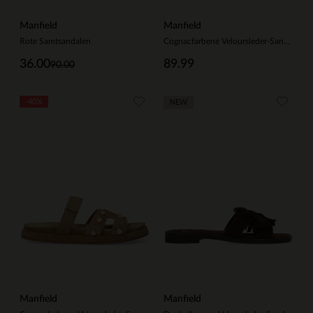
Manfield
Manfield
Rote Samtsandalen
Cognacfarbene Veloursleder-Sandalen mit Fransen
36.00
89.99
90.00
-40%
NEW
Manfield
Manfield