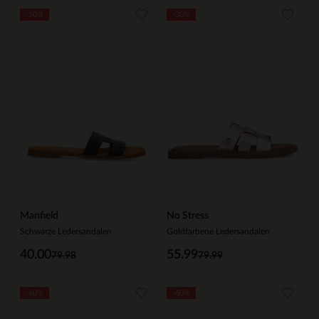
-50%
-30%
Manfield
No Stress
Schwarze Ledersandalen
Goldfarbene Ledersandalen
40.00
55.99
79.98
79.99
-60%
-60%