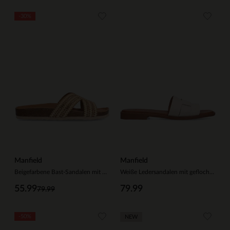
-30%
Manfield
Manfield
Beigefarbene Bast-Sandalen mit Glitzersteinchen
Weiße Ledersandalen mit geflochtenem Riemchen
55.99
79.99
79.99
-50%
NEW