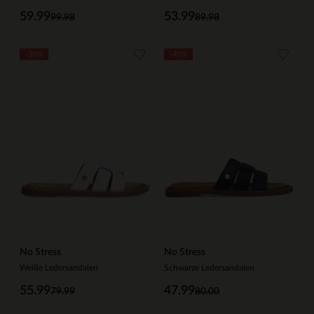
59.99
53.99
99.98
89.98
-30%
-40%
No Stress
No Stress
Weiße Ledersandalen
Schwarze Ledersandalen
55.99
47.99
79.99
80.00