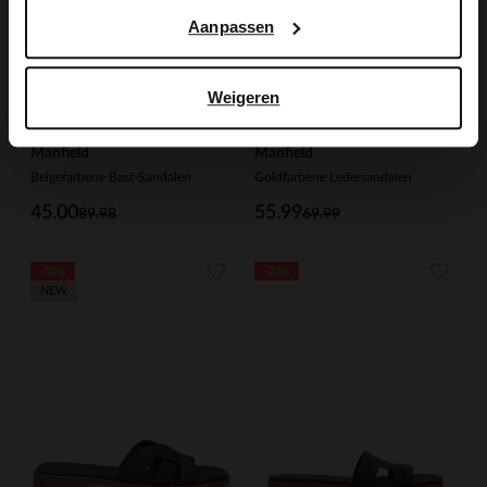
Aanpassen
Weigeren
Manfield
Manfield
Beigefarbene Bast-Sandalen
Goldfarbene Ledersandalen
45.00
55.99
89.98
69.99
-30%
-20%
NEW