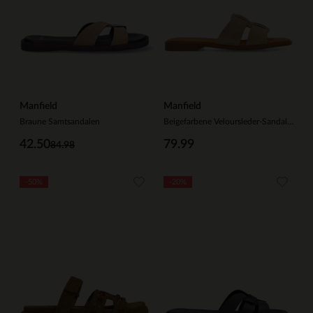
Manfield
Manfield
Braune Samtsandalen
Beigefarbene Veloursleder-Sandalen
42.50
79.99
84.98
-50%
-20%