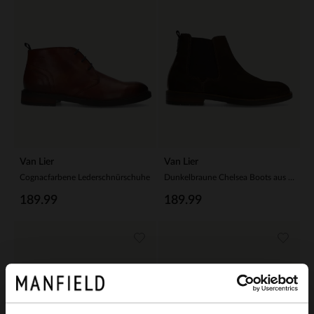
Van Lier
Van Lier
Cognacfarbene Lederschnürschuhe
Dunkelbraune Chelsea Boots aus Veloursleder
189.99
189.99