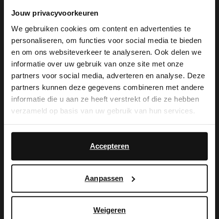
Jouw privacyvoorkeuren
We gebruiken cookies om content en advertenties te
personaliseren, om functies voor social media te bieden
×
en om ons websiteverkeer te analyseren. Ook delen we
View this website in English?
informatie over uw gebruik van onze site met onze
partners voor social media, adverteren en analyse. Deze
It looks like your language isn't Dutch. Would
Van Lier
Van Lier
partners kunnen deze gegevens combineren met andere
you like to switch to English?
Graue Veloursleder-Sneaker mit Glattleder-Details
Schwarze Lederschnürschuhe
informatie die u aan ze heeft verstrekt of die ze hebben
verzameld op basis van uw gebruik van hun services.
189.99
189.99
Yes, switch to
No, stay in Dutch
English
Accepteren
Aanpassen
Weigeren