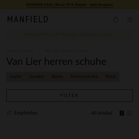
Zum Inhalt springen
SUMMER SALE | Bis zu 70 % Rabatt – jetzt shoppen!
Herrenschuhe
Van Lier herren schuhe
Van Lier herren schuhe
Loafer
Sneaker
Boots
Schnurschuhe
Trend
FILTER
Empfohlen
49 Artikel