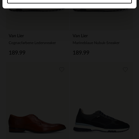
Van Lier
Van Lier
Cognacfarbene Ledersneaker
Marineblaue Nubuk-Sneaker
189.99
189.99