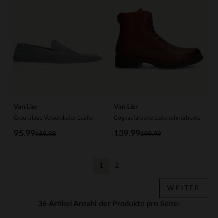
Van Lier
Van Lier
Grau-blaue Veloursleder-Loafer
Cognacfarbene Lederschnürboots
95.99
139.99
159.98
199.99
1
2
Aktuelle Seite
Zurück
WEITER
Anzahl der Produkte pro Seite: