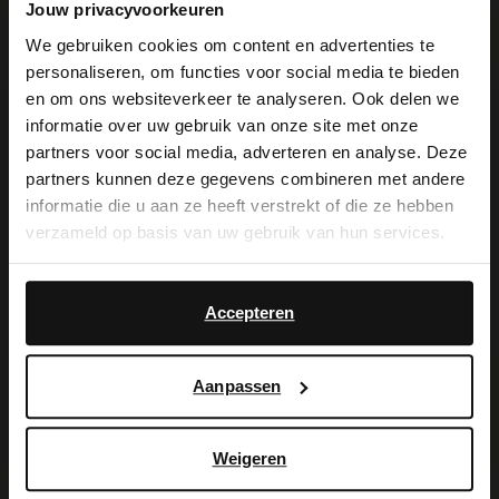
Jouw privacyvoorkeuren
Ketelstraat 4
6811 CX
Arnhem
NL
We gebruiken cookies om content en advertenties te
personaliseren, om functies voor social media te bieden
×
en om ons websiteverkeer te analyseren. Ook delen we
View this website in English?
Geöffnet
- Schließt um 18:00
informatie over uw gebruik van onze site met onze
partners voor social media, adverteren en analyse. Deze
It looks like your language isn't Dutch. Would
partners kunnen deze gegevens combineren met andere
you like to switch to English?
informatie die u aan ze heeft verstrekt of die ze hebben
Manfield Nijmegen
verzameld op basis van uw gebruik van hun services.
Broerstraat 19
Yes, switch to
No, stay in Dutch
6511 KK
Nijmegen
NL
English
Accepteren
Geöffnet
- Schließt um 18:00
Aanpassen
Manfield Deventer
Weigeren
Lange Bisschopstraat 63