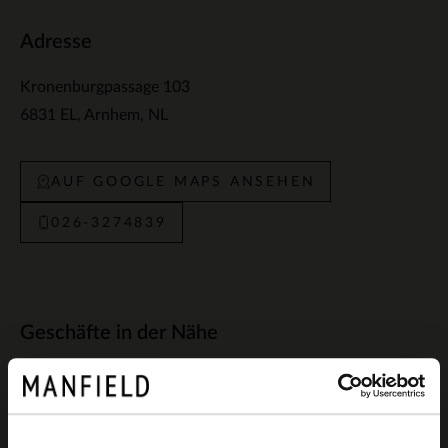
Adresse
Kronenburgpassage 103
6831 EL
Arnhem
NL
AUF GOOGLE MAPS ANSEHEN
026-3274839
Geschäfte in der Nähe
Manfield Arnhem