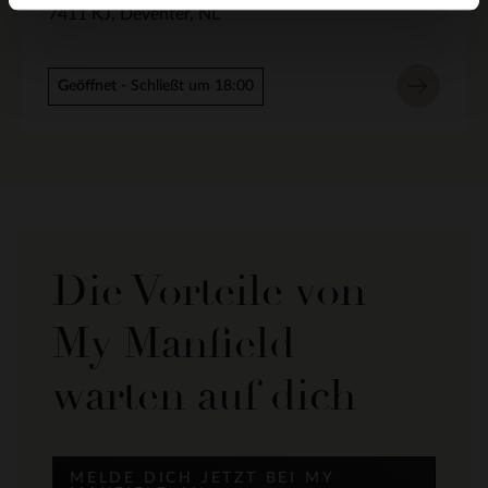
7411 KJ
Deventer
NL
Geöffnet
- Schließt um 18:00
Die Vorteile von
My Manfield
warten auf dich
MELDE DICH JETZT BEI MY