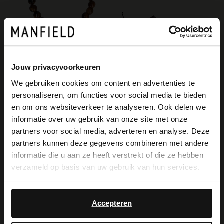
Manfield
Jouw privacyvoorkeuren
Braunes Perlenarmband für Herren
We gebruiken cookies om content en advertenties te
19.99
personaliseren, om functies voor social media te bieden
Manfield
×
en om ons websiteverkeer te analyseren. Ook delen we
Braune Schnürboots aus Veloursleder
View this website in English?
informatie over uw gebruik van onze site met onze
149.99
partners voor social media, adverteren en analyse. Deze
It looks like your language isn't Dutch. Would
partners kunnen deze gegevens combineren met andere
you like to switch to English?
-40%
informatie die u aan ze heeft verstrekt of die ze hebben
verzameld op basis van uw gebruik van hun services.
Yes, switch to
No, stay in Dutch
English
Accepteren