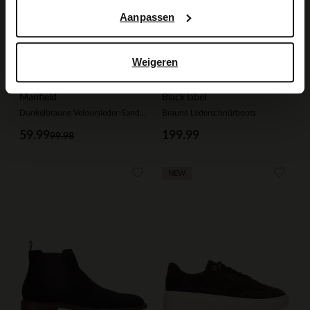
Aanpassen
Weigeren
Manfield
Black label
Dunkelbraune Veloursleder-Sandalen
Braune Lederschnürboots
59.99
199.99
99.98
NEW