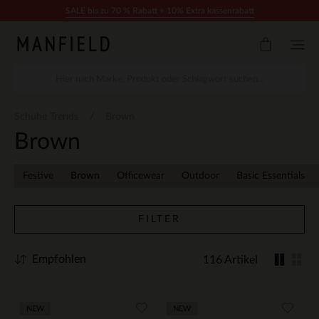
Zum Inhalt springen
SALE bis zu 70 % Rabatt + 10% Extra kassenrabatt
Schuhe Trends
Brown
Brown
Festive
Brown
Officewear
Outdoor
Basic Essentials
FILTER
Empfohlen
116 Artikel
NEW
NEW