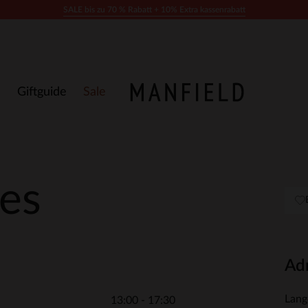
SALE bis zu 70 % Rabatt + 10% Extra kassenrabatt
Giftguide
Sale
es
Ad
Lang
13:00 - 17:30