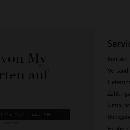
Servi
e von My
Kontakt
rten auf
Versand
Lieferun
Zahlung
Umtausc
EI MY MANFIELD AN
Rückgab
 Manfield
Häufig ge