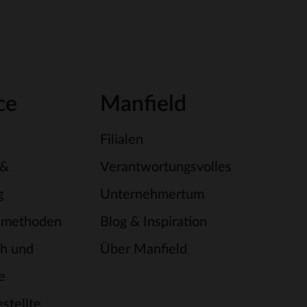
ce
Manfield
Filialen
 &
Verantwortungsvolles
g
Unternehmertum
smethoden
Blog & Inspiration
h und
Über Manfield
e
stellte