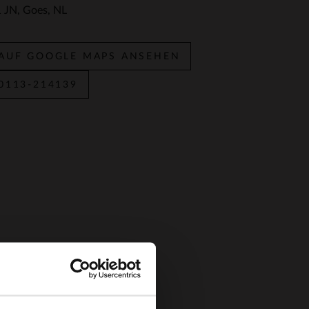
 JN
Goes
NL
AUF GOOGLE MAPS ANSEHEN
0113-214139
×