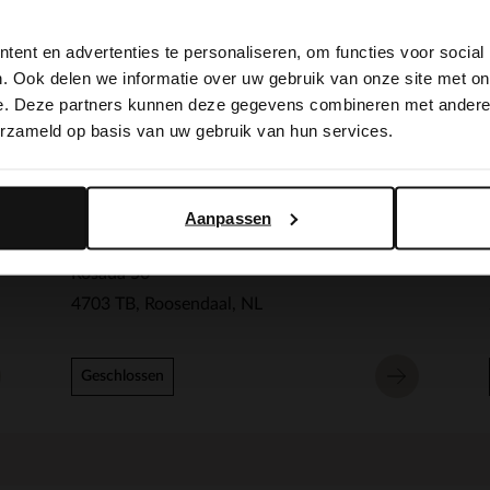
View this website in English?
ent en advertenties te personaliseren, om functies voor social
It looks like your language isn't Dutch. Would you like to
. Ook delen we informatie over uw gebruik van onze site met on
switch to English?
e. Deze partners kunnen deze gegevens combineren met andere i
erzameld op basis van uw gebruik van hun services.
Yes, switch to English
No, stay in Dutch
Aanpassen
Manfield Roosendaal
Rosada 50
4703 TB
Roosendaal
NL
Geschlossen