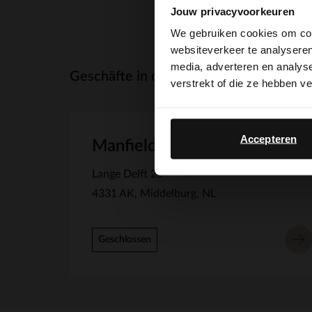
Jouw privacyvoorkeuren
We gebruiken cookies om cont
websiteverkeer te analyseren
media, adverteren en analys
Geschäfte in der Nähe
verstrekt of die ze hebben v
Accepteren
Manfield Middelburg
Lange Delft 25
4331 AK
Middelburg
NL
Geschlossen