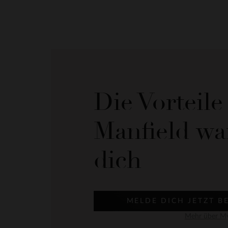
Die Vorteil
Manfield wa
dich
MELDE DICH JETZT B
Mehr über My