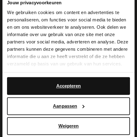
Jouw privacyvoorkeuren
SugarCity Plaza 96 Unit B48
1165 PB
Halfweg
NL
We gebruiken cookies om content en advertenties te
personaliseren, om functies voor social media te bieden
×
en om ons websiteverkeer te analyseren. Ook delen we
View this website in English?
Geöffnet
- Schließt um 20:00
informatie over uw gebruik van onze site met onze
partners voor social media, adverteren en analyse. Deze
It looks like your language isn't Dutch. Would
partners kunnen deze gegevens combineren met andere
you like to switch to English?
informatie die u aan ze heeft verstrekt of die ze hebben
Manfield Hoofddorp
verzameld op basis van uw gebruik van hun services.
Marktplein 260
Yes, switch to
No, stay in Dutch
2132 CX
Hoofddorp
NL
English
Accepteren
Geöffnet
- Schließt um 21:00
Aanpassen
Manfield Amsterdam
Weigeren
Kalverstraat 161