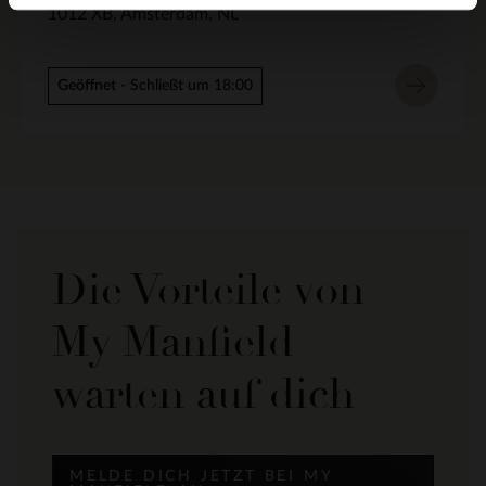
1012 XB
Amsterdam
NL
Geöffnet
- Schließt um 18:00
Die Vorteile von
My Manfield
warten auf dich
MELDE DICH JETZT BEI MY