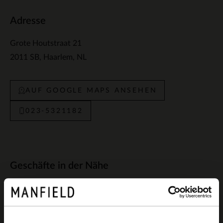
Adresse
Grote Houtstraat 21
2011 SB
Haarlem
NL
AUF GOOGLE MAPS ANSEHEN
023-5321182
Geschäfte in der Nähe
Manfield Halfweg