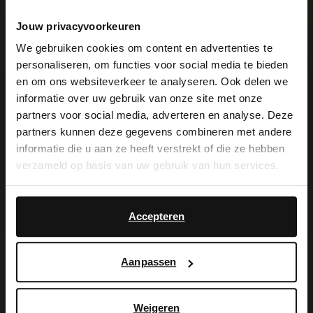
Manfield Breda
Jouw privacyvoorkeuren
Eindstraat 22-b
We gebruiken cookies om content en advertenties te
personaliseren, om functies voor social media te bieden
4811 KL
Breda
NL
×
en om ons websiteverkeer te analyseren. Ook delen we
View this website in English?
informatie over uw gebruik van onze site met onze
Geschlossen
partners voor social media, adverteren en analyse. Deze
It looks like your language isn't Dutch. Would
partners kunnen deze gegevens combineren met andere
you like to switch to English?
informatie die u aan ze heeft verstrekt of die ze hebben
verzameld op basis van uw gebruik van hun services.
Manfield Antwerpen
Yes, switch to
No, stay in Dutch
Lombardenvest 65
English
2000
Antwerpen
BE
Accepteren
Geschlossen
Aanpassen
Weigeren