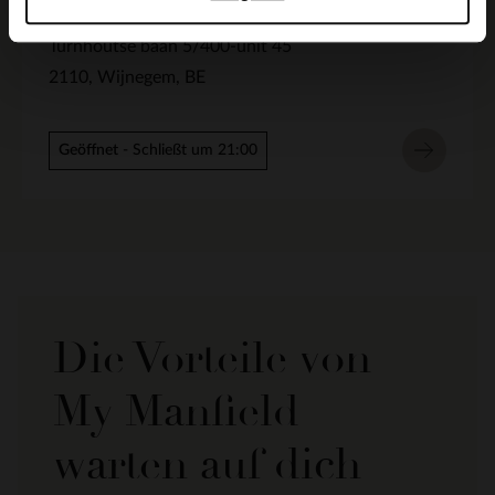
Manfield Wijnegem
Turnhoutse baan 5/400-unit 45
2110
Wijnegem
BE
Geöffnet
- Schließt um 21:00
Die Vorteile von
My Manfield
warten auf dich