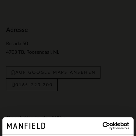
Adresse
Rosada 50
4703 TB
Roosendaal
NL
AUF GOOGLE MAPS ANSEHEN
0165-223 200
Geschäfte in der Nähe