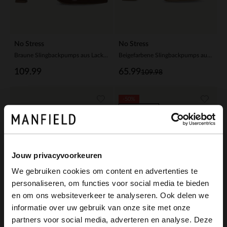
No Stress
No Stress
Braune Slingbackpumps aus Lackleder
Beigefarbene Slingbackpumps aus Veloursleder
109.99
65.99
109.98
-50%
-10% EXTRA
Jouw privacyvoorkeuren
We gebruiken cookies om content en advertenties te
personaliseren, om functies voor social media te bieden
×
en om ons websiteverkeer te analyseren. Ook delen we
View this website in English?
informatie over uw gebruik van onze site met onze
partners voor social media, adverteren en analyse. Deze
It looks like your language isn't Dutch. Would