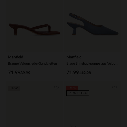
Manfield
Manfield
Braune Veloursleder-Sandaletten
Blaue Slingbackpumps aus Veloursleder
71.99
71.99
89.99
119.98
-40%
NEW
-10% EXTRA