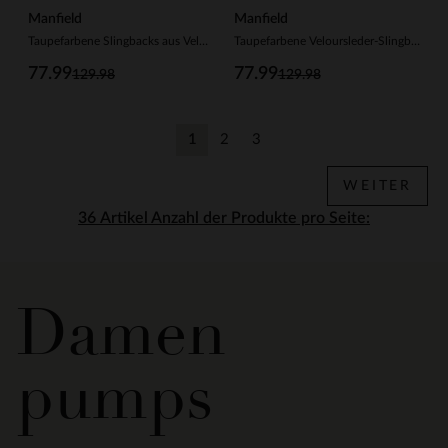
Manfield
Manfield
Taupefarbene Slingbacks aus Veloursleder
Taupefarbene Veloursleder-Slingbacks mit Schleife
77.99
77.99
129.98
129.98
1
2
3
Aktuelle Seite
Zurück
Zurück
WEITER
Anzahl der Produkte pro Seite:
Damen
pumps