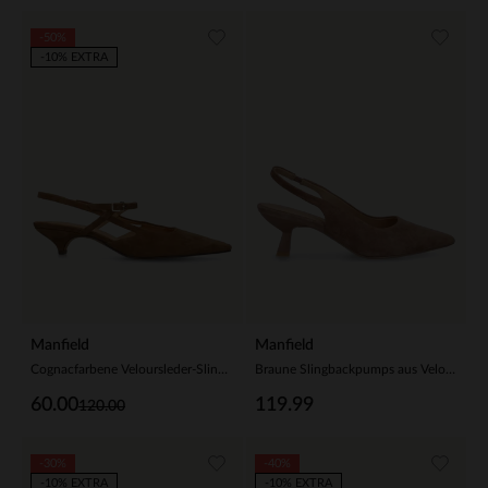
-50%
-10% EXTRA
Manfield
Manfield
Cognacfarbene Veloursleder-Slingbacks mit Kitten Heel
Braune Slingbackpumps aus Veloursleder
60.00
119.99
120.00
-30%
-40%
-10% EXTRA
-10% EXTRA