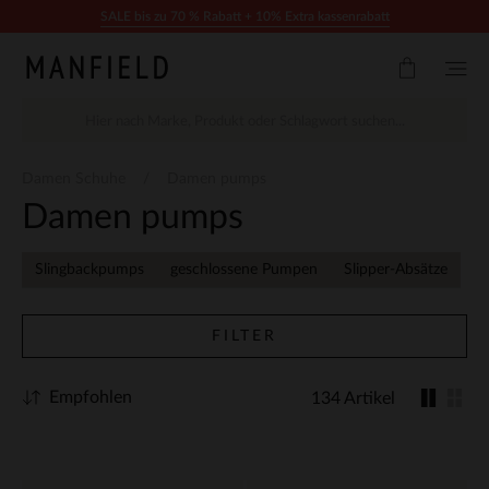
Zum Inhalt springen
SALE bis zu 70 % Rabatt + 10% Extra kassenrabatt
Damen Schuhe
Damen pumps
Damen pumps
Slingbackpumps
geschlossene Pumpen
Slipper-Absätze
FILTER
Empfohlen
134 Artikel