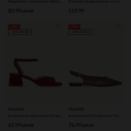
Beigefarbene Veloursleder-Ballerinas mit Knöchelriemchen
Schwarze Slingbackpumps aus Leder
83.99
119.99
119.99
-40%
-30%
-10% EXTRA
-10% EXTRA
Manfield
Manfield
Bordeauxrote Veloursleder-Slingbackpumps
Bronzefarbene Slingbacks in Flecht-Optik
65.99
76.99
109.98
109.99