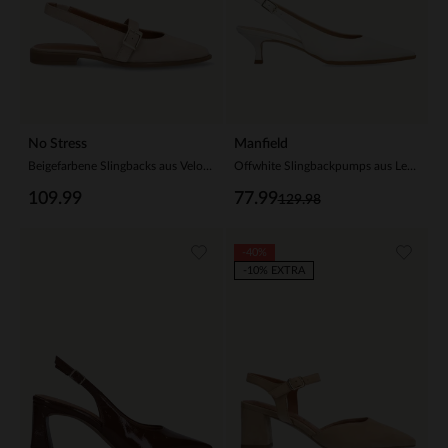
No Stress
Manfield
Beigefarbene Slingbacks aus Veloursleder
Offwhite Slingbackpumps aus Leder
109.99
77.99
129.98
-40%
-10% EXTRA