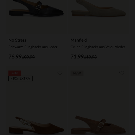
No Stress
Manfield
Schwarze Slingbacks aus Leder
Grüne Slingbacks aus Veloursleder
76.99
71.99
109.99
119.98
-60%
NEW
-10% EXTRA