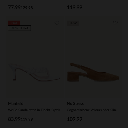
77.99
119.99
129.98
-30%
NEW
-10% EXTRA
Manfield
No Stress
Weiße Sandaletten in Flecht-Optik
Cognacfarbene Veloursleder-Slingbackpumps
83.99
109.99
119.99