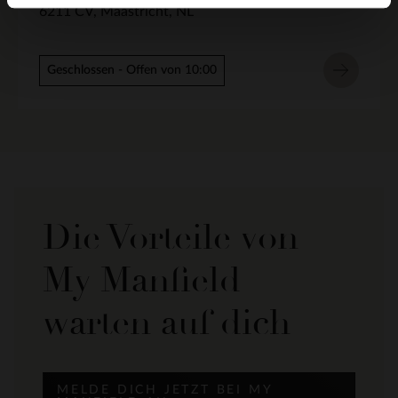
6211 CV
Maastricht
NL
Geschlossen
- Offen von 10:00
Die Vorteile von
My Manfield
warten auf dich
MELDE DICH JETZT BEI MY