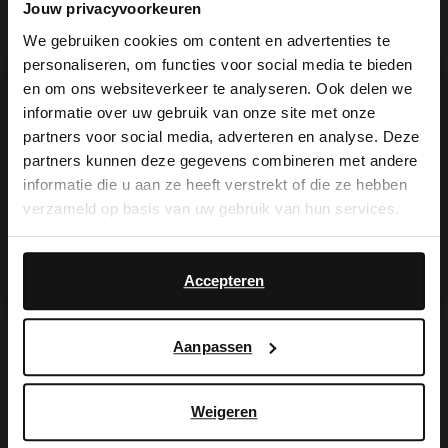
Jouw privacyvoorkeuren
Demer 18-a
5611 AR
Eindhoven
NL
We gebruiken cookies om content en advertenties te
personaliseren, om functies voor social media te bieden
×
en om ons websiteverkeer te analyseren. Ook delen we
View this website in English?
Geschlossen
- Offen von 10:00
informatie over uw gebruik van onze site met onze
partners voor social media, adverteren en analyse. Deze
It looks like your language isn't Dutch. Would
partners kunnen deze gegevens combineren met andere
you like to switch to English?
informatie die u aan ze heeft verstrekt of die ze hebben
Manfield Nijmegen
verzameld op basis van uw gebruik van hun services.
Broerstraat 19
Yes, switch to
No, stay in Dutch
6511 KK
Nijmegen
NL
English
Accepteren
Geschlossen
- Offen von 10:00
Aanpassen
Manfield Maastricht
Weigeren
Grote Staat 3