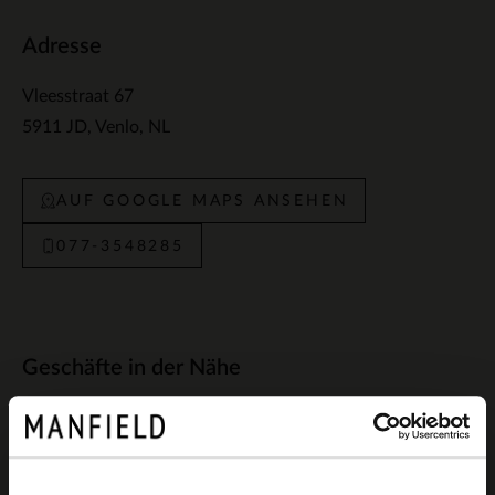
Adresse
Vleesstraat 67
5911 JD
Venlo
NL
AUF GOOGLE MAPS ANSEHEN
077-3548285
Geschäfte in der Nähe
Manfield Eindhoven