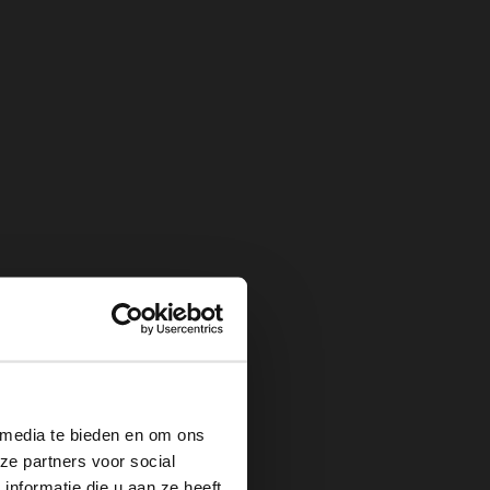
×
 media te bieden en om ons
ze partners voor social
nformatie die u aan ze heeft