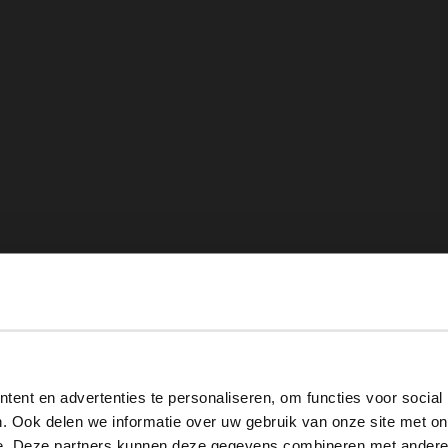
View this website in English?
ent en advertenties te personaliseren, om functies voor social
It looks like your language isn't Dutch. Would you like to
. Ook delen we informatie over uw gebruik van onze site met on
switch to English?
e. Deze partners kunnen deze gegevens combineren met andere i