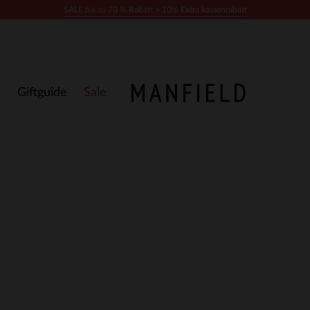
SALE bis zu 70 % Rabatt + 10% Extra kassenrabatt
Giftguide
Sale