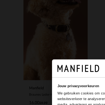
Jouw privacyvoorkeuren
Manfield
We gebruiken cookies om cont
Braunes Leder-Hundehalsband mit Leoprint - S/M/L
websiteverkeer te analyseren
16.00
39.99
media, adverteren en analys