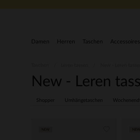
Zum Inhalt springen
Damen
Herren
Taschen
Accessoires
Taschen
Leren tassen
New - Leren tasse
New - Leren tas
Shopper
Umhängetaschen
Wochenend
NEW
NEW