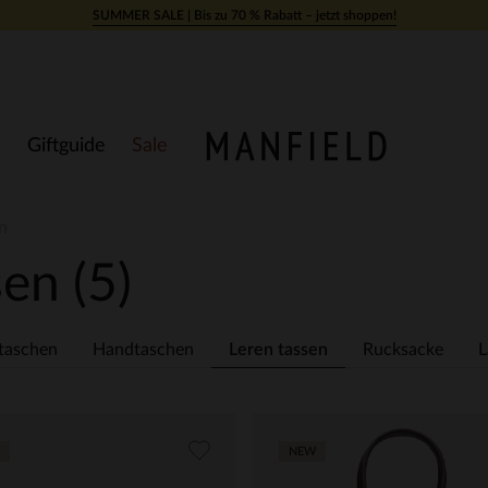
SUMMER SALE | Bis zu 70 % Rabatt – jetzt shoppen!
Giftguide
Sale
n
sen
(5)
taschen
Handtaschen
Leren tassen
Rucksacke
L
NEW