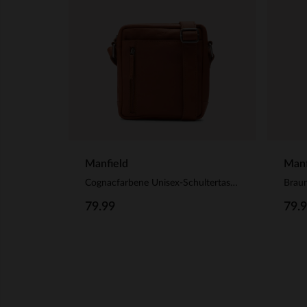
Manfield
Manf
Cognacfarbene Unisex-Schultertasche aus Leder
79.99
79.