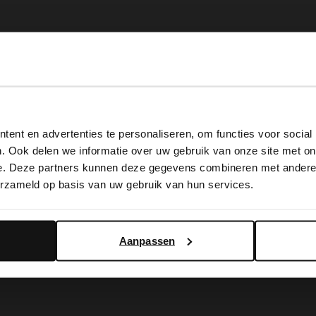
View this website in English?
ent en advertenties te personaliseren, om functies voor social
It looks like your language isn't Dutch. Would you like to
. Ook delen we informatie over uw gebruik van onze site met on
switch to English?
e. Deze partners kunnen deze gegevens combineren met andere i
erzameld op basis van uw gebruik van hun services.
Yes, switch to English
No, stay in Dutch
Aanpassen