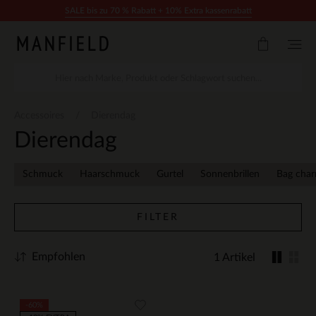
Zum Inhalt springen
SALE bis zu 70 % Rabatt + 10% Extra kassenrabatt
Accessoires
Dierendag
Dierendag
Schmuck
Haarschmuck
Gurtel
Sonnenbrillen
Bag cha
FILTER
Empfohlen
1 Artikel
-60%