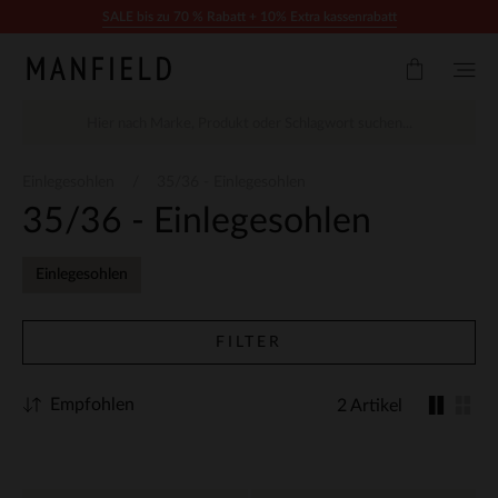
Zum Inhalt springen
SALE bis zu 70 % Rabatt + 10% Extra kassenrabatt
Einlegesohlen
35/36 - Einlegesohlen
35/36 - Einlegesohlen
Einlegesohlen
FILTER
Empfohlen
2 Artikel