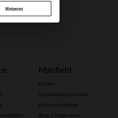
Weigeren
ce
Manfield
Filialen
 &
Verantwortungsvolles
g
Unternehmertum
smethoden
Blog & Inspiration