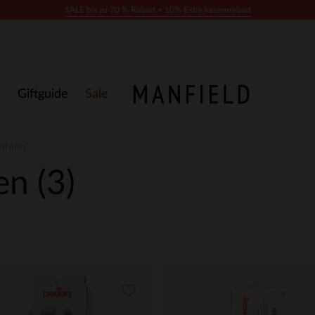
SALE bis zu 70 % Rabatt + 10% Extra kassenrabatt
Giftguide
Sale
sohlen
len
(3)