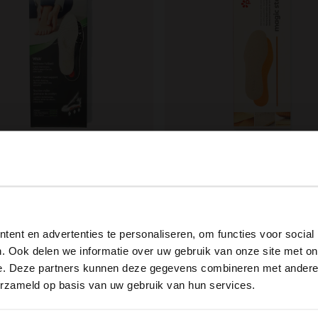
AG
PEDAG
-Einlegesohlen
Einlegesohlen mit Memory Fo
View this website in English?
99
15.99
ent en advertenties te personaliseren, om functies voor social
It looks like your language isn't Dutch. Would you like to
. Ook delen we informatie over uw gebruik van onze site met on
switch to English?
e. Deze partners kunnen deze gegevens combineren met andere i
erzameld op basis van uw gebruik van hun services.
Yes, switch to English
No, stay in Dutch