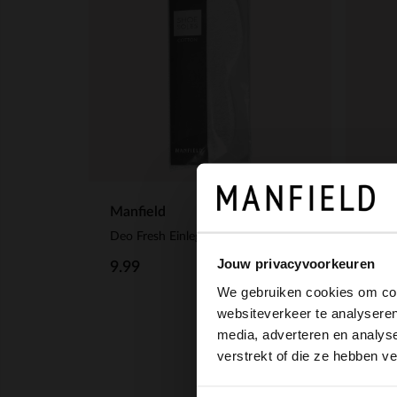
Manfield
PED
Deo Fresh Einlegesohlen
Leder
Jouw privacyvoorkeuren
9.99
31.
We gebruiken cookies om cont
websiteverkeer te analyseren
media, adverteren en analys
verstrekt of die ze hebben v