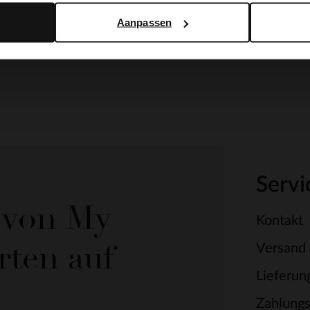
Aanpassen
Servi
e von My
Kontakt
rten auf
Versand
Lieferun
Zahlung