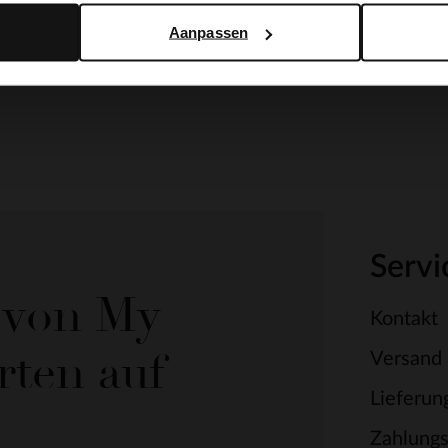
Aanpassen
Servi
e von My
Kontakt
rten auf
Versand
Lieferun
Zahlung