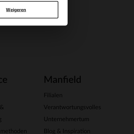
Weigeren
ce
Manfield
Filialen
 &
Verantwortungsvolles
g
Unternehmertum
smethoden
Blog & Inspiration