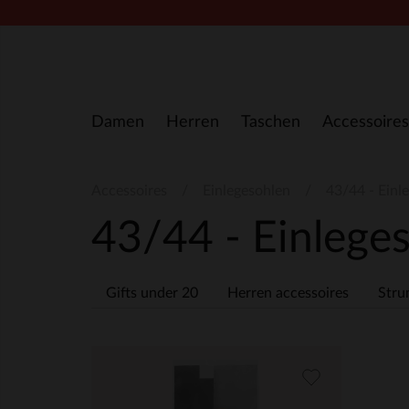
Zum Inhalt springen
Damen
Herren
Taschen
Accessoires
Accessoires
Einlegesohlen
43/44 - Einl
43/44 - Einlege
Gifts under 20
Herren accessoires
Stru