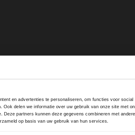
View this website in English?
ent en advertenties te personaliseren, om functies voor social
It looks like your language isn't Dutch. Would you like to
. Ook delen we informatie over uw gebruik van onze site met on
switch to English?
e. Deze partners kunnen deze gegevens combineren met andere i
erzameld op basis van uw gebruik van hun services.
Yes, switch to English
No, stay in Dutch