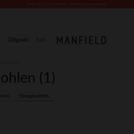
SALE bis zu 70 % Rabatt + 10% Extra kassenrabatt
Giftguide
Sale
egesohlen
sohlen
(1)
mpfe
Einlegesohlen