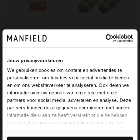
Manfield
Manfield
Rosé gestreifte Kuschelsocken
Grau karierte Socken
9.99
9.99
Jouw privacyvoorkeuren
We gebruiken cookies om content en advertenties te
personaliseren, om functies voor social media te bieden
×
en om ons websiteverkeer te analyseren. Ook delen we
View this website in English?
informatie over uw gebruik van onze site met onze
partners voor social media, adverteren en analyse. Deze
It looks like your language isn't Dutch. Would
partners kunnen deze gegevens combineren met andere
you like to switch to English?
informatie die u aan ze heeft verstrekt of die ze hebben
verzameld op basis van uw gebruik van hun services.
Yes, switch to
No, stay in Dutch
Manfield
English