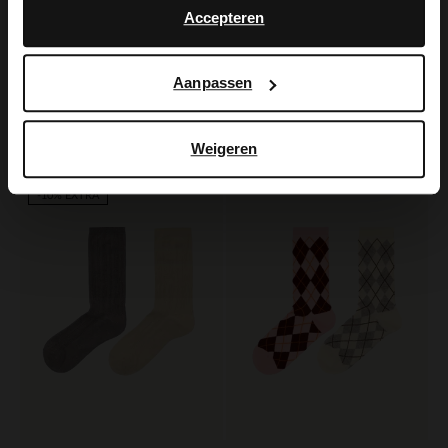
3er-Set Bambussocken anthrazit
Accepteren
10.99
Manfield
Aanpassen
3er-Set gestreifte Socken
14.99
Weigeren
-60%
-10% EXTRA