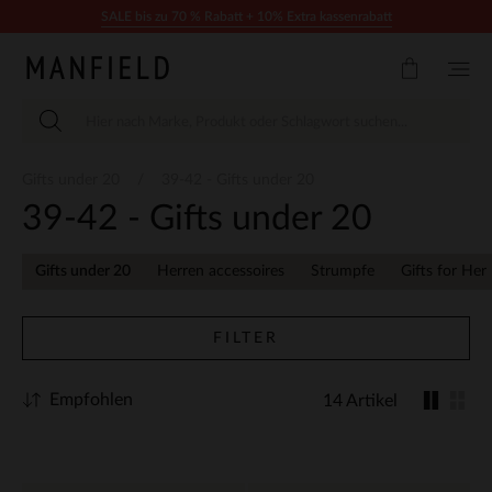
Zum Inhalt springen
SALE bis zu 70 % Rabatt + 10% Extra kassenrabatt
Gifts under 20
39-42 - Gifts under 20
39-42 - Gifts under 20
Gifts under 20
Herren accessoires
Strumpfe
Gifts for Her
FILTER
Empfohlen
14 Artikel