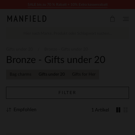
Zum Inhalt springen
SALE bis zu 70 % Rabatt + 10% Extra kassenrabatt
Gifts under 20
Bronze - Gifts under 20
Bronze - Gifts under 20
Bag charms
Gifts under 20
Gifts for Her
FILTER
Empfohlen
1 Artikel