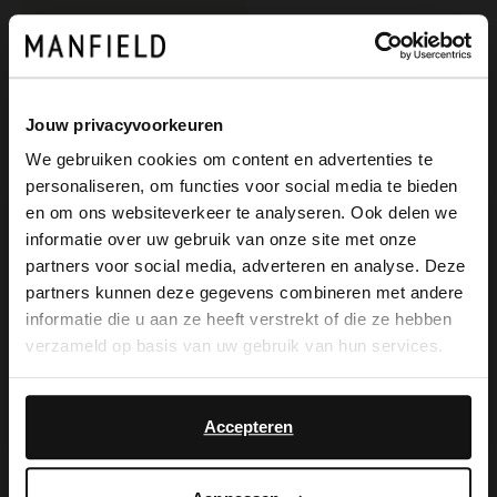
Jouw privacyvoorkeuren
We gebruiken cookies om content en advertenties te
personaliseren, om functies voor social media te bieden
×
en om ons websiteverkeer te analyseren. Ook delen we
View this website in English?
informatie over uw gebruik van onze site met onze
partners voor social media, adverteren en analyse. Deze
Manfield
It looks like your language isn't Dutch. Would
partners kunnen deze gegevens combineren met andere
Dunkelblauer Veloursleder-Gürtel
you like to switch to English?
informatie die u aan ze heeft verstrekt of die ze hebben
39.99
verzameld op basis van uw gebruik van hun services.
Yes, switch to
No, stay in Dutch
English
Accepteren