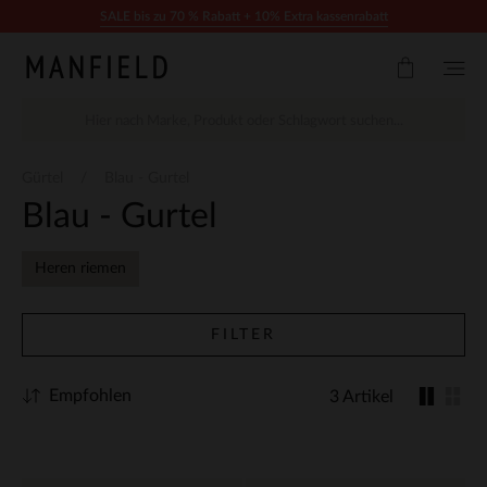
Zum Inhalt springen
SALE bis zu 70 % Rabatt + 10% Extra kassenrabatt
Gürtel
Blau - Gurtel
Blau - Gurtel
Heren riemen
FILTER
Empfohlen
3 Artikel