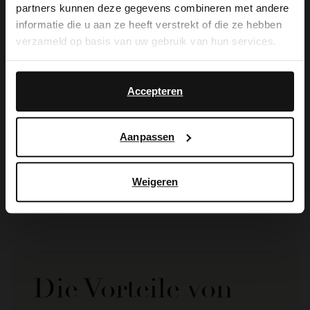
partners kunnen deze gegevens combineren met andere
you like to switch to English?
informatie die u aan ze heeft verstrekt of die ze hebben
verzameld op basis van uw gebruik van hun services.
Yes, switch to
No, stay in Dutch
English
Accepteren
Manfield
Aanpassen
Beigefarbener Ledergürtel
15.00
29.99
Weigeren
Die Vorteile von