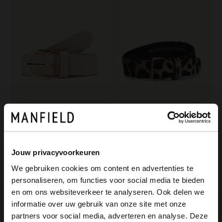
Manfield
Manfield
Beigefarbener Ledergürtel mit Krokomuster
Leoprint-Gürtel in Fell-Optik
29.99
29.99
Jouw privacyvoorkeuren
We gebruiken cookies om content en advertenties te
-50%
personaliseren, om functies voor social media te bieden
-10% EXTRA
×
en om ons websiteverkeer te analyseren. Ook delen we
View this website in English?
informatie over uw gebruik van onze site met onze
partners voor social media, adverteren en analyse. Deze
It looks like your language isn't Dutch. Would