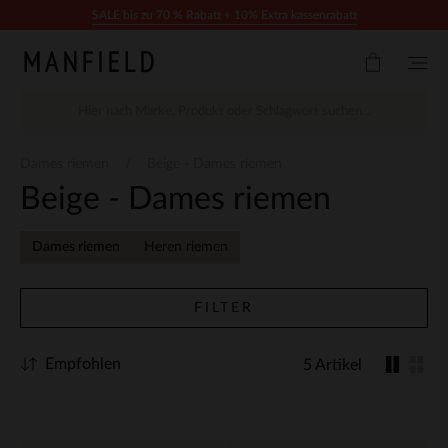
Zum Inhalt springen
SALE bis zu 70 % Rabatt + 10% Extra kassenrabatt
Dames riemen
Beige - Dames riemen
Beige - Dames riemen
Dames riemen
Heren riemen
FILTER
Empfohlen
5 Artikel