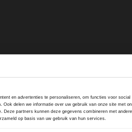
View this website in English?
ent en advertenties te personaliseren, om functies voor social
It looks like your language isn't Dutch. Would you like to
. Ook delen we informatie over uw gebruik van onze site met on
switch to English?
e. Deze partners kunnen deze gegevens combineren met andere i
erzameld op basis van uw gebruik van hun services.
Yes, switch to English
No, stay in Dutch