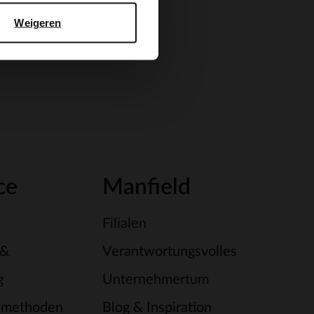
Weigeren
ce
Manfield
Filialen
 &
Verantwortungsvolles
g
Unternehmertum
smethoden
Blog & Inspiration