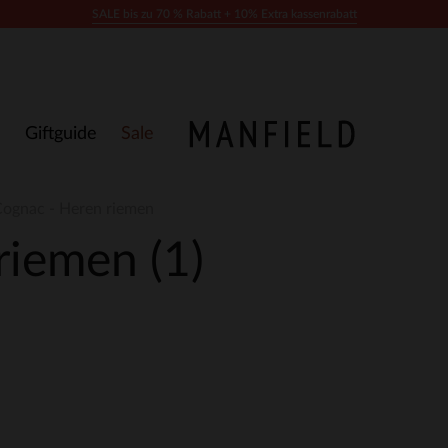
SALE bis zu 70 % Rabatt + 10% Extra kassenrabatt
Giftguide
Sale
ognac - Heren riemen
 riemen
(1)