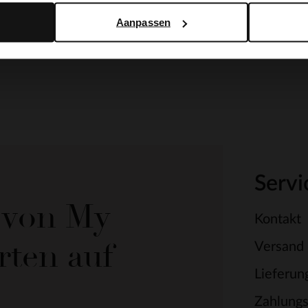
Aanpassen
Servi
e von My
Kontakt
rten auf
Versand
Lieferun
Zahlung