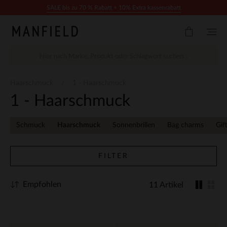
Zum Inhalt springen
SALE bis zu 70 % Rabatt + 10% Extra kassenrabatt
Haarschmuck
1 - Haarschmuck
1 - Haarschmuck
Schmuck
Haarschmuck
Sonnenbrillen
Bag charms
Gif
FILTER
Empfohlen
11 Artikel