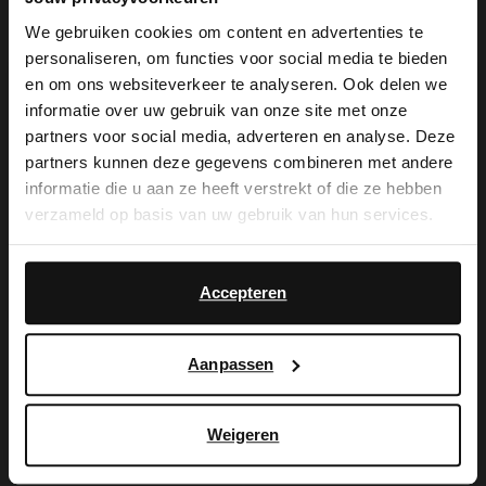
We gebruiken cookies om content en advertenties te
personaliseren, om functies voor social media te bieden
×
en om ons websiteverkeer te analyseren. Ook delen we
View this website in English?
informatie over uw gebruik van onze site met onze
partners voor social media, adverteren en analyse. Deze
Manfield
Manfield
It looks like your language isn't Dutch. Would
partners kunnen deze gegevens combineren met andere
Goldfarbene Haarspange
Goldfarbene Blumen-Haarspange
you like to switch to English?
informatie die u aan ze heeft verstrekt of die ze hebben
9.99
7.99
verzameld op basis van uw gebruik van hun services.
Yes, switch to
No, stay in Dutch
English
Accepteren
Aanpassen
Weigeren