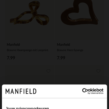
Manfield
Manfield
Braune Haarspange mit Leoprint
Braune Herz-Spange
7.99
7.99
Jouw privacyvoorkeuren