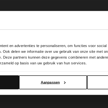
View this website in English?
ent en advertenties te personaliseren, om functies voor social
It looks like your language isn't Dutch. Would you like to
. Ook delen we informatie over uw gebruik van onze site met on
switch to English?
e. Deze partners kunnen deze gegevens combineren met andere i
erzameld op basis van uw gebruik van hun services.
Yes, switch to English
No, stay in Dutch
Aanpassen