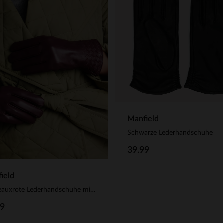
Manfield
Schwarze Lederhandschuhe
39.99
ield
Bordeauxrote Lederhandschuhe mit geflochtenen Details
99