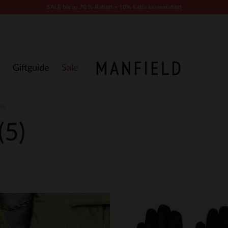
SALE bis zu 70 % Rabatt + 10% Extra kassenrabatt
Giftguide
Sale
he
(5)