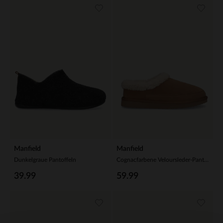
Manfield
Manfield
Dunkelgraue Pantoffeln
Cognacfarbene Veloursleder-Pantoffeln mit Kunstfellfutter
39.99
59.99