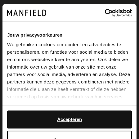
Jouw privacyvoorkeuren
We gebruiken cookies om content en advertenties te
personaliseren, om functies voor social media te bieden
×
en om ons websiteverkeer te analyseren. Ook delen we
View this website in English?
informatie over uw gebruik van onze site met onze
partners voor social media, adverteren en analyse. Deze
Manfield
Manfield
It looks like your language isn't Dutch. Would
partners kunnen deze gegevens combineren met andere
Blaue Pantoffeln mit Wollfutter
Dunkelbraune Veloursleder-Pantoffeln mit synthetischem Wollfutter
you like to switch to English?
informatie die u aan ze heeft verstrekt of die ze hebben
39.99
59.99
verzameld op basis van uw gebruik van hun services.
Yes, switch to
No, stay in Dutch
English
Accepteren