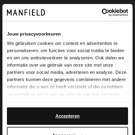
Jouw privacyvoorkeuren
We gebruiken cookies om content en advertenties te
personaliseren, om functies voor social media te bieden
×
en om ons websiteverkeer te analyseren. Ook delen we
View this website in English?
informatie over uw gebruik van onze site met onze
partners voor social media, adverteren en analyse. Deze
Manfield
Manfield
It looks like your language isn't Dutch. Would
partners kunnen deze gegevens combineren met andere
Blaue Pantoffeln mit Wollfutter
Dunkelbraune Veloursleder-Pantoffeln mit synthetischem Wollfutter
you like to switch to English?
informatie die u aan ze heeft verstrekt of die ze hebben
39.99
59.99
verzameld op basis van uw gebruik van hun services.
Yes, switch to
No, stay in Dutch
English
Accepteren