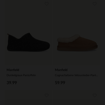
Manfield
Manfield
Dunkelgraue Pantoffeln
Cognacfarbene Veloursleder-Pantoffeln mit Kunstfellfutter
39.99
59.99