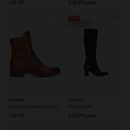
139.99
125.99
179.99
-20%
-10% EXTRA
Manfield
Manfield
Cognacfarbene Schnürstiefel aus Leder
Schwarze Stiefel
139.99
143.99
179.99