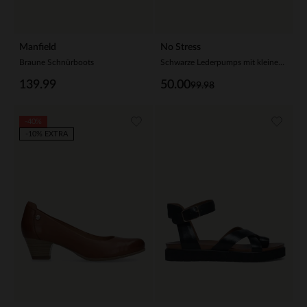
Manfield
No Stress
Braune Schnürboots
Schwarze Lederpumps mit kleinem Absatz
139.99
50.00
99.98
-40%
-10% EXTRA