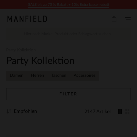
Zum Inhalt springen
SALE bis zu 70 % Rabatt + 10% Extra kassenrabatt
Party Kollektion
Party Kollektion
Damen
Herren
Taschen
Accessoires
FILTER
Empfohlen
2147 Artikel