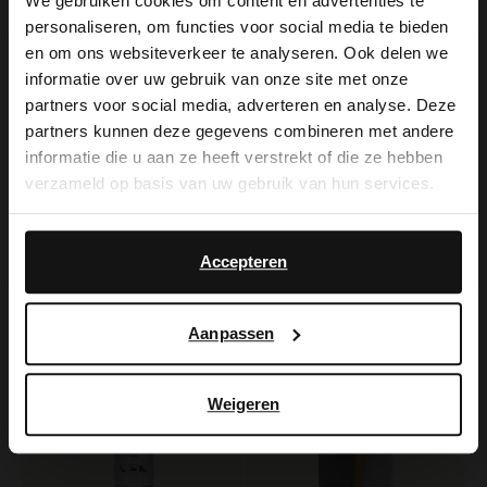
We gebruiken cookies om content en advertenties te
personaliseren, om functies voor social media te bieden
×
en om ons websiteverkeer te analyseren. Ook delen we
View this website in English?
informatie over uw gebruik van onze site met onze
Manfield
partners voor social media, adverteren en analyse. Deze
It looks like your language isn't Dutch. Would
Schuhpflege dunkelbraun 75ml (93,20 € / 1L)
partners kunnen deze gegevens combineren met andere
you like to switch to English?
7.99
informatie die u aan ze heeft verstrekt of die ze hebben
verzameld op basis van uw gebruik van hun services.
Manfield
Yes, switch to
Hellgraue Pantoffeln
No, stay in Dutch
English
39.99
Accepteren
Aanpassen
Weigeren