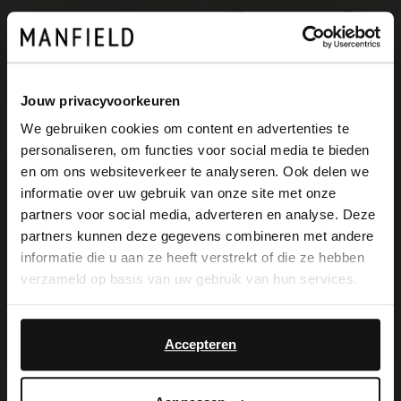
Jouw privacyvoorkeuren
We gebruiken cookies om content en advertenties te
personaliseren, om functies voor social media te bieden
×
en om ons websiteverkeer te analyseren. Ook delen we
View this website in English?
informatie over uw gebruik van onze site met onze
partners voor social media, adverteren en analyse. Deze
Manfield
Manfield
It looks like your language isn't Dutch. Would
partners kunnen deze gegevens combineren met andere
Weißer Spitzen-Schal
Braunes Tuch mit weißen Details
you like to switch to English?
informatie die u aan ze heeft verstrekt of die ze hebben
14.99
12.99
verzameld op basis van uw gebruik van hun services.
Yes, switch to
No, stay in Dutch
English
Accepteren