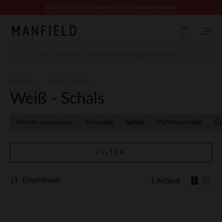
Zum Inhalt springen
SALE bis zu 70 % Rabatt + 10% Extra kassenrabatt
Schals
Weiß - Schals
Weiß - Schals
Herren accessoires
Strumpfe
Schals
Portemonnaies
Gi
FILTER
Empfohlen
1 Artikel