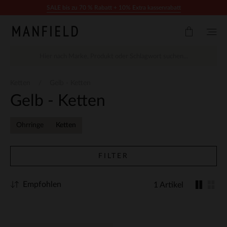
Zum Inhalt springen
SALE bis zu 70 % Rabatt + 10% Extra kassenrabatt
Ketten
Gelb - Ketten
Gelb - Ketten
Ohrringe
Ketten
FILTER
Empfohlen
1 Artikel