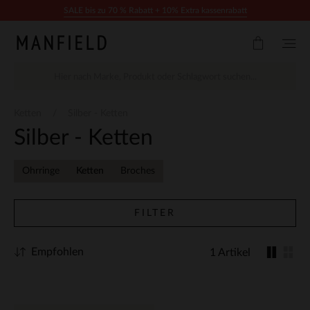
Zum Inhalt springen
SALE bis zu 70 % Rabatt + 10% Extra kassenrabatt
Ketten
Silber - Ketten
Silber - Ketten
Ohrringe
Ketten
Broches
FILTER
Empfohlen
1 Artikel