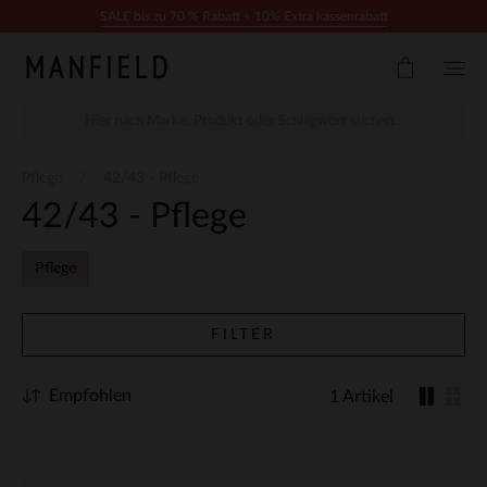
Zum Inhalt springen
SALE bis zu 70 % Rabatt + 10% Extra kassenrabatt
Pflege
42/43 - Pflege
42/43 - Pflege
Pflege
FILTER
Empfohlen
1 Artikel