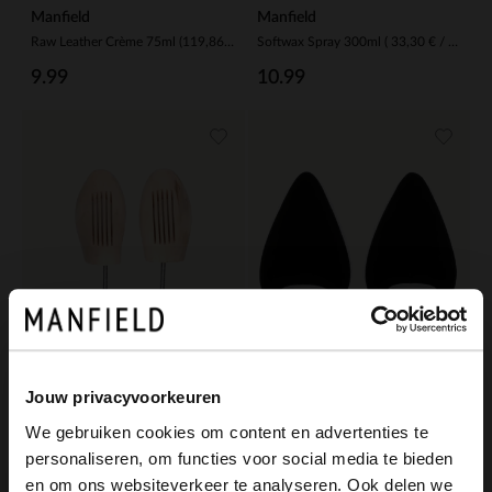
Manfield
Manfield
Raw Leather Crème 75ml (119,86 € / 1L)
Softwax Spray 300ml ( 33,30 € / 1L )
9.99
10.99
Jouw privacyvoorkeuren
We gebruiken cookies om content en advertenties te
Manfield
Manfield
personaliseren, om functies voor social media te bieden
Holz-Schuhspanner Herren Gr 46/48
Schwarze Schuhspanner aus Schaumstoff
×
en om ons websiteverkeer te analyseren. Ook delen we