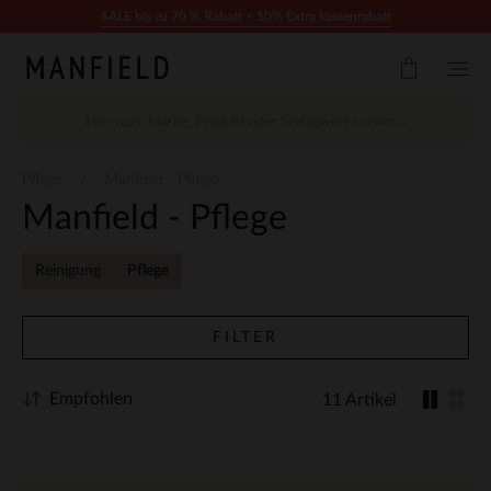
Zum Inhalt springen
SALE bis zu 70 % Rabatt + 10% Extra kassenrabatt
Pflege
Manfield - Pflege
Manfield - Pflege
Reinigung
Pflege
FILTER
Empfohlen
11 Artikel