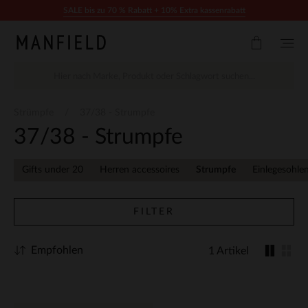
Zum Inhalt springen
SALE bis zu 70 % Rabatt + 10% Extra kassenrabatt
Strümpfe
37/38 - Strumpfe
37/38 - Strumpfe
Gifts under 20
Herren accessoires
Strumpfe
Einlegesohle
FILTER
Empfohlen
1 Artikel