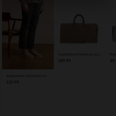
Taupefarbener Weekender aus Veloursleder
39.
189.99
Beigefarbene Veloursleder-Loafer
129.99