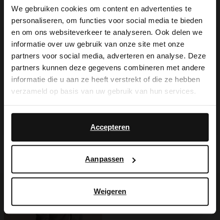
We gebruiken cookies om content en advertenties te
Beigefarbene Ledersneaker der Marke
personaliseren, om functies voor social media te bieden
×
Manfield. Die Sneaker haben eine 4 cm
en om ons websiteverkeer te analyseren. Ook delen we
View this website in English?
informatie over uw gebruik van onze site met onze
dicke Sohle. Als Schuhpflege empfehlen
partners voor social media, adverteren en analyse. Deze
It looks like your language isn't Dutch. Would
wir das Carbon Pro-Spray von Collonil.
partners kunnen deze gegevens combineren met andere
you like to switch to English?
informatie die u aan ze heeft verstrekt of die ze hebben
verzameld op basis van uw gebruik van hun services.
Yes, switch to
No, stay in Dutch
English
Produktdetails
Accepteren
Lieferung & Rücksendung
Aanpassen
Weigeren
Ich suche es für Sie