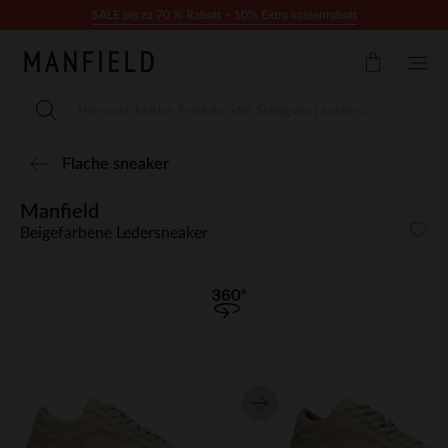
Zum Inhalt springen
SALE bis zu 70 % Rabatt + 10% Extra kassenrabatt
Flache sneaker
Manfield
Beigefarbene Ledersneaker