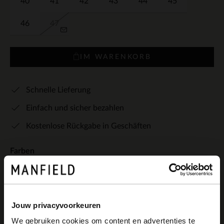
40
41
42
43
44
45
46
47
IM WARENKORB
Schnelle Lieferung
Einfach und sicher bezahlen
Kostenlose Rückgabe in Geschäften
Farben
Jouw privacyvoorkeuren
We gebruiken cookies om content en advertenties te