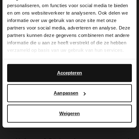
personaliseren, om functies voor social media te bieden
×
en om ons websiteverkeer te analyseren. Ook delen we
View this website in English?
Produktbeschreibung
informatie over uw gebruik van onze site met onze
partners voor social media, adverteren en analyse. Deze
It looks like your language isn't Dutch. Would
partners kunnen deze gegevens combineren met andere
you like to switch to English?
informatie die u aan ze heeft verstrekt of die ze hebben
Beigefarbene Ledersneaker mit
verzameld op basis van uw gebruik van hun services.
Veloursleder-Details der Marke Manfield.
Yes, switch to
No, stay in Dutch
English
Die Sneaker haben eine 4 cm dicke Sohle.
Accepteren
Als Schuhpflege empfehlen wir das
Carbon Pro-Spray von Collonil.
Aanpassen
Weigeren
Produktdetails