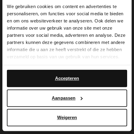
We gebruiken cookies om content en advertenties te
2 cm dicke Sohle und geflochtene
personaliseren, om functies voor social media te bieden
×
Riemchen. Als Schuhpflege empfehlen wir
en om ons websiteverkeer te analyseren. Ook delen we
View this website in English?
informatie over uw gebruik van onze site met onze
das transparente Veloursleder-/Nubuk-
partners voor social media, adverteren en analyse. Deze
It looks like your language isn't Dutch. Would
Spray.
partners kunnen deze gegevens combineren met andere
you like to switch to English?
informatie die u aan ze heeft verstrekt of die ze hebben
verzameld op basis van uw gebruik van hun services.
Yes, switch to
No, stay in Dutch
English
Produktdetails
Accepteren
Lieferung & Rücksendung
Aanpassen
Weigeren
Ich suche es für Sie