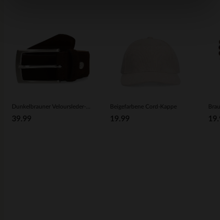
Dunkelbrauner Veloursleder-Gürtel
Beigefarbene Cord-Kappe
39.99
19.99
19.