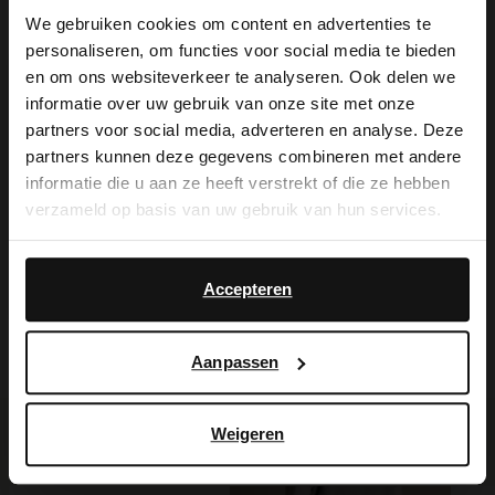
We gebruiken cookies om content en advertenties te
Detail auf der Rückseite der Marke
personaliseren, om functies voor social media te bieden
×
Manfield. Als Lederpflege empfehlen wir
en om ons websiteverkeer te analyseren. Ook delen we
View this website in English?
informatie over uw gebruik van onze site met onze
das transparente Veloursleder-/Nubuk-
partners voor social media, adverteren en analyse. Deze
It looks like your language isn't Dutch. Would
Spray.
partners kunnen deze gegevens combineren met andere
you like to switch to English?
informatie die u aan ze heeft verstrekt of die ze hebben
verzameld op basis van uw gebruik van hun services.
Yes, switch to
No, stay in Dutch
English
Produktdetails
Accepteren
Lieferung & Rücksendung
Aanpassen
Weigeren
Ich suche es für Sie