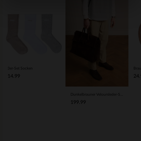
3er-Set Socken
14.99
24.
Dunkelbrauner Veloursleder-Shopper
199.99