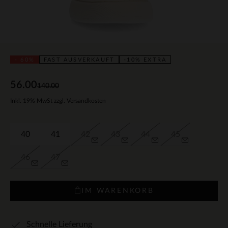
- 60%
FAST AUSVERKAUFT
-10% EXTRA
56.00
140.00
Inkl. 19% MwSt zzgl. Versandkosten
40
41
42
43
44
45
46
47
IM WARENKORB
Schnelle Lieferung