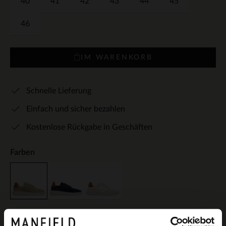
40
41
42
43
44
45
46
IM WARENKORB
Schnelle Lieferung
Einfach und sicher bezahlen
Kostenlose Rückgabe in Geschäften
Farben