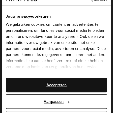
Produktbeschreibung
Jouw privacyvoorkeuren
We gebruiken cookies om content en advertenties te
personaliseren, om functies voor social media te bieden
×
en om ons websiteverkeer te analyseren. Ook delen we
Beigefarbene Veloursleder-Sneaker mit 4
View this website in English?
informatie over uw gebruik van onze site met onze
cm dicker Sohle der Marke Manfield. Die
partners voor social media, adverteren en analyse. Deze
It looks like your language isn't Dutch. Would
partners kunnen deze gegevens combineren met andere
Sneaker haben Glattleder-Details auf der
you like to switch to English?
informatie die u aan ze heeft verstrekt of die ze hebben
Rückseite. Als Schuhpflege empfehlen wir
verzameld op basis van uw gebruik van hun services.
Yes, switch to
das Carbon Pro-Spray von Collonil.
No, stay in Dutch
English
Accepteren
Produktdetails
Aanpassen