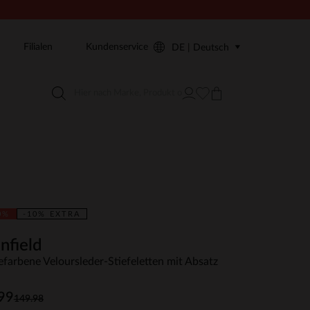
Filialen
Kundenservice
DE | Deutsch
0%
-10% EXTRA
nfield
efarbene Veloursleder-Stiefeletten mit Absatz
99
149.98