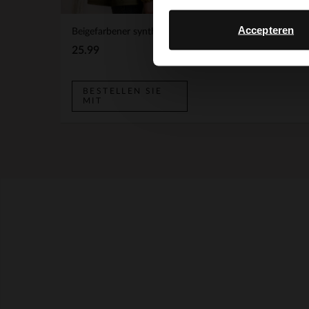
Accepteren
Beigefarbener synthetischer Schal
BESTELLEN SIE
MIT
25.99
BESTELLEN SIE
MIT