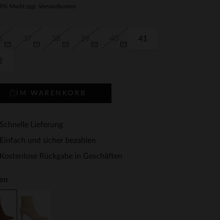
19% MwSt zzgl. Versandkosten
6
37
38
39
40
41
2
IM WARENKORB
Schnelle Lieferung
Einfach und sicher bezahlen
Kostenlose Rückgabe in Geschäften
en