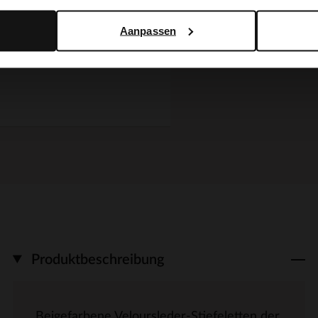
Aanpassen
BESTELLEN SIE
MIT
Produktbeschreibung
Beigefarbene Veloursleder-Stiefeletten der