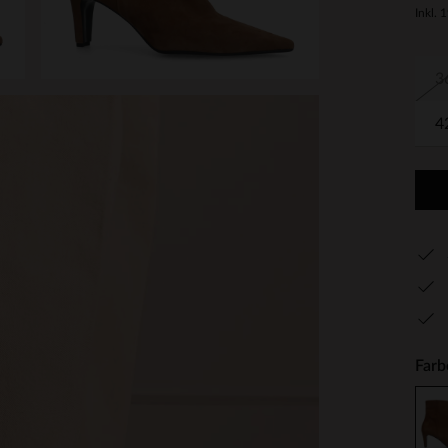
Inkl. 
3
4
Farb