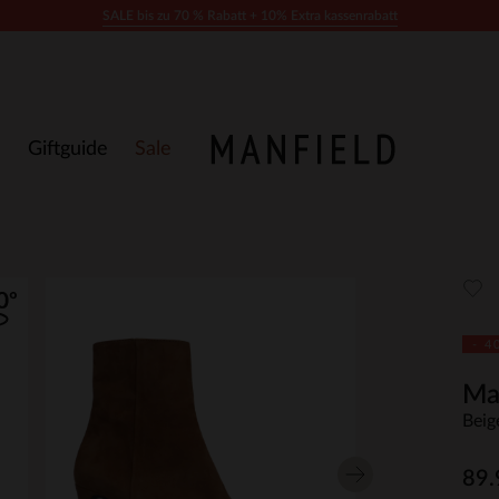
SALE bis zu 70 % Rabatt + 10% Extra kassenrabatt
Giftguide
Sale
- 4
Ma
Beig
89.