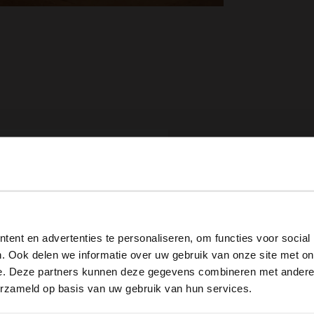
View this website in English?
ent en advertenties te personaliseren, om functies voor social
It looks like your language isn't Dutch. Would you like to
. Ook delen we informatie over uw gebruik van onze site met on
switch to English?
e. Deze partners kunnen deze gegevens combineren met andere i
erzameld op basis van uw gebruik van hun services.
Goldfarbene Ohrringe mit farbigen Perlen
Portemonnaie mit Gepardenmuster
Yes, switch to English
No, stay in Dutch
19.99