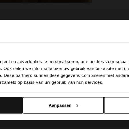
View this website in English?
ent en advertenties te personaliseren, om functies voor social
It looks like your language isn't Dutch. Would you like to
. Ook delen we informatie over uw gebruik van onze site met on
switch to English?
e. Deze partners kunnen deze gegevens combineren met andere i
erzameld op basis van uw gebruik van hun services.
Yes, switch to English
No, stay in Dutch
Aanpassen