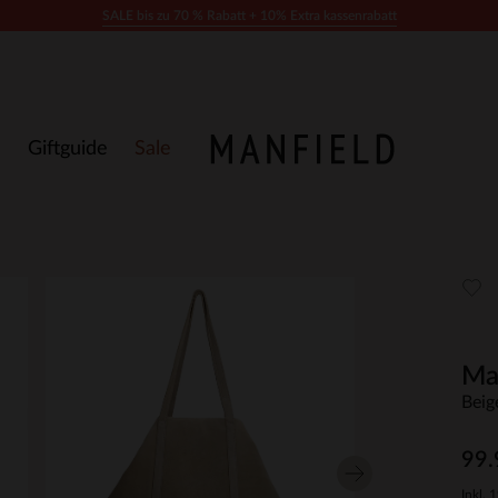
SALE bis zu 70 % Rabatt + 10% Extra kassenrabatt
Giftguide
Sale
Ma
Beig
99.
Inkl. 