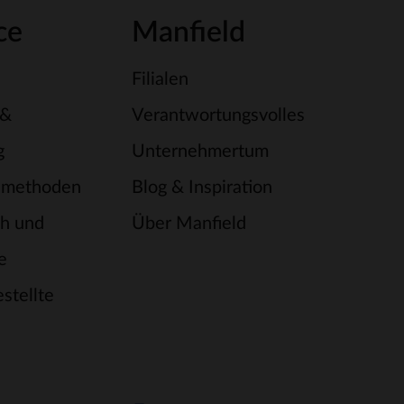
ce
Manfield
Filialen
 &
Verantwortungsvolles
g
Unternehmertum
smethoden
Blog & Inspiration
h und
Über Manfield
e
stellte