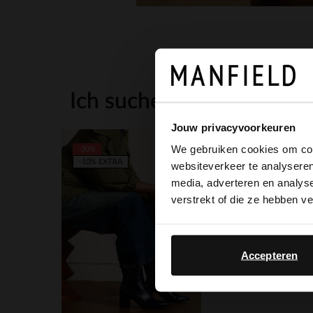
Ich suche es für Sie
Jouw privacyvoorkeuren
We gebruiken cookies om cont
-30%
-10% EXTRA
websiteverkeer te analyseren
media, adverteren en analys
verstrekt of die ze hebben v
Accepteren