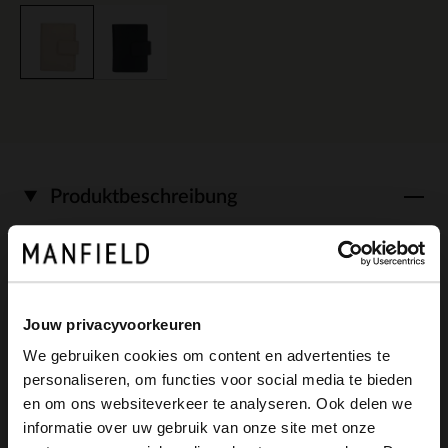
Produktbeschreibung
Beigefarbenes Portemonnaie der Marke
Manfield. Das Accessoire ist aus Leder
Jouw privacyvoorkeuren
gearbeitet. Wir empfehlen das Material
We gebruiken cookies om content en advertenties te
personaliseren, om functies voor social media te bieden
mit dem Carbon Pro-Spray von Collonil zu
×
en om ons websiteverkeer te analyseren. Ook delen we
View this website in English?
pflegen. Das Portemonnaie wird mit
informatie over uw gebruik van onze site met onze