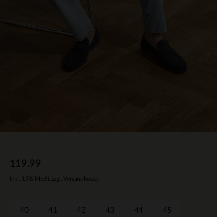
119.99
Inkl. 19% MwSt zzgl. Versandkosten
40
41
42
43
44
45