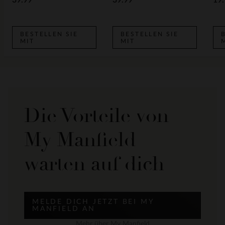
39.99
39.99
19.
BESTELLEN SIE
BESTELLEN SIE
MIT
MIT
Die Vorteile von
My Manfield
warten auf dich
MELDE DICH JETZT BEI MY
MANFIELD AN
Mehr über My Manfield