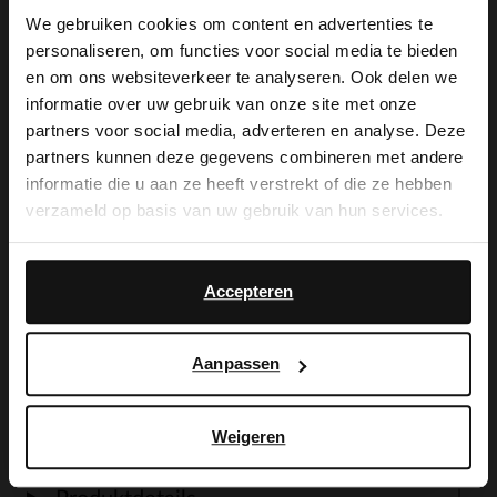
We gebruiken cookies om content en advertenties te
personaliseren, om functies voor social media te bieden
Produktbeschreibung
×
en om ons websiteverkeer te analyseren. Ook delen we
View this website in English?
informatie over uw gebruik van onze site met onze
partners voor social media, adverteren en analyse. Deze
Blaue Loafer der Marke Manfield. Die
It looks like your language isn't Dutch. Would
partners kunnen deze gegevens combineren met andere
you like to switch to English?
Außenseite der Schuhe ist aus
informatie die u aan ze heeft verstrekt of die ze hebben
verzameld op basis van uw gebruik van hun services.
Veloursleder gearbeitet. Die stylishen
Yes, switch to
No, stay in Dutch
Slipper lassen sich für einen edlen
English
Accepteren
Businesslook perfekt mit einer hellen
Stoffhose kombinieren. Pflegen Sie die
Aanpassen
Slipper mit den passenden Produkten.
Weigeren