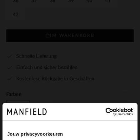
36
37
38
39
40
41
42
IM WARENKORB
Schnelle Lieferung
Einfach und sicher bezahlen
Kostenlose Rückgabe in Geschäften
Farben
Jouw privacyvoorkeuren