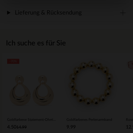
Lieferung & Rücksendung
Ich suche es für Sie
-70%
Goldfarbene Statement-Ohrringe
Goldfarbenes Perlenarmband
4.50
9.99
12.
14.99