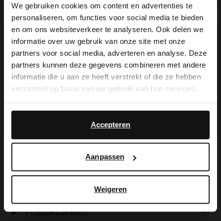
We gebruiken cookies om content en advertenties te
personaliseren, om functies voor social media te bieden
×
en om ons websiteverkeer te analyseren. Ook delen we
Produktbeschreibung
View this website in English?
informatie over uw gebruik van onze site met onze
partners voor social media, adverteren en analyse. Deze
It looks like your language isn't Dutch. Would
partners kunnen deze gegevens combineren met andere
you like to switch to English?
Bordeauxrote Leder-Loafer mit Nieten
informatie die u aan ze heeft verstrekt of die ze hebben
verzameld op basis van uw gebruik van hun services.
und Quasten der Marke Manfield. Die
Yes, switch to
No, stay in Dutch
Loafer haben einen 3 cm hohen Absatz,
English
Accepteren
goldfarbene Nieten und ein Detail auf
dem Spann. Als Lederpflege empfehlen
Aanpassen
wir das Carbon Pro-Spray von Collonil.
Weigeren
Produktdetails